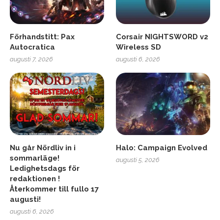
Förhandstitt: Pax
Corsair NIGHTSWORD v2
Autocratica
Wireless SD
augusti 7, 2026
augusti 6, 2026
Nu går Nördliv in i
Halo: Campaign Evolved
sommarläge!
augusti 5, 2026
Ledighetsdags för
redaktionen !
Återkommer till fullo 17
augusti!
augusti 6, 2026