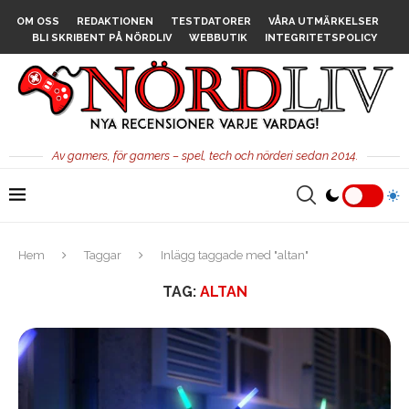
OM OSS
REDAKTIONEN
TESTDATORER
VÅRA UTMÄRKELSER
BLI SKRIBENT PÅ NÖRDLIV
WEBBUTIK
INTEGRITETSPOLICY
Av gamers, för gamers – spel, tech och nörderi sedan 2014.
Hem
Taggar
Inlägg taggade med "altan"
TAG:
ALTAN