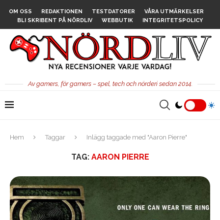
OM OSS
REDAKTIONEN
TESTDATORER
VÅRA UTMÄRKELSER
BLI SKRIBENT PÅ NÖRDLIV
WEBBUTIK
INTEGRITETSPOLICY
Av gamers, för gamers – spel, tech och nörderi sedan 2014.
Hem
Taggar
Inlägg taggade med "Aaron Pierre"
TAG:
AARON PIERRE