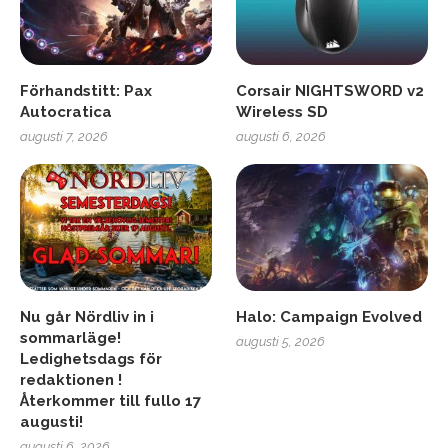
Förhandstitt: Pax
Corsair NIGHTSWORD v2
Autocratica
Wireless SD
augusti 7, 2026
augusti 6, 2026
Nu går Nördliv in i
Halo: Campaign Evolved
sommarläge!
augusti 5, 2026
Ledighetsdags för
redaktionen !
Återkommer till fullo 17
augusti!
augusti 6, 2026