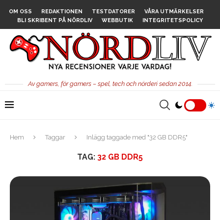
OM OSS
REDAKTIONEN
TESTDATORER
VÅRA UTMÄRKELSER
BLI SKRIBENT PÅ NÖRDLIV
WEBBUTIK
INTEGRITETSPOLICY
Av gamers, för gamers – spel, tech och nörderi sedan 2014.
Hem
Taggar
Inlägg taggade med "32 GB DDR5"
TAG:
32 GB DDR5