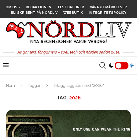
OM OSS
REDAKTIONEN
TESTDATORER
VÅRA UTMÄRKELSER
BLI SKRIBENT PÅ NÖRDLIV
WEBBUTIK
INTEGRITETSPOLICY
Av gamers, för gamers – spel, tech och nörderi sedan 2014.
Hem
Taggar
Inlägg taggade med "2026"
TAG:
2026