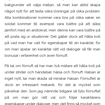
bakgrunder att välja mellan, så man kan alltid skapa
något nytt för att testa olika lösningar på olika problem.
Alla kombinationer kommer vara bra på olika saker, en
soldat kommer till exempel vara bättre på att slåss
jämfört med en aristokrat, men denne kan vara bättre på
att prata sig ur situationer. Det gäller dock att hålla koll
på vad man har valt för egenskaper till sin karaktär, för
om man spelar sin karaktär rätt vid dialoger så får man
bonusar i erfarenhet och även förnuft.
På tal om förnuft så har man två mätare att hålla koll på
under strider och händelser, hälsa och förnuft. Hälsan är
inget nytt, tar man skada så minskar hälsan. Förnuftet är
dock en intressant mekanik, för det är mycket som
påverkar den. Som jag nämnde tidigare så fylls förnuftet
på om man gör rätt val och följer karaktärens
egenskaper under dialoger, men det finns så mycket som