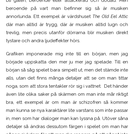
bli galen, beroende eller attackerad och dödad. Men
beroende på vart man befinner sig så är musiken
annorlunda. Ett exempel är värdshuset
The Old Eel Attic
där man alltid är trygg, där är musiken alltid lugn och
trevlig, men precis utanför dörrarna blir musiken direkt
tystare och andra ljudeffekter hörs.
Grafiken imponerade mig inte till en början, men jag
började uppskatta den mer ju mer jag spelade. Till en
början så såg spelet bara simpelt ut, men det stämde inte
alls, utan det finns många detaljer att se om man tittar
noga, som att stora tentakler rör sig i vattnet. Det händer
även lite olika saker på skärmen om man inte mår riktigt
bra, ett exempel är om man är schizofren så kommer
man kunna se nya karaktärer lite varstans som inte passar
in, men som har dialoger man kan lyssna på. Utöver såna
detaljer så ändras dessutom färgen i spelet om man har