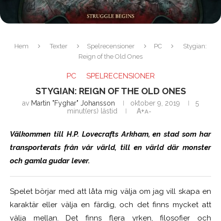
Hem
Texter
Spelrecensioner
PC
Stygian:
Reign of the Old Ones
PC
SPELRECENSIONER
STYGIAN: REIGN OF THE OLD ONES
av
Martin "Fyghar" Johansson
oktober 9, 2019
5
minut(ers) lästid
A+
A-
Välkommen till H.P. Lovecrafts Arkham, en stad som har
transporterats från vår värld, till en värld där monster
och gamla gudar lever.
Spelet börjar med att låta mig välja om jag vill skapa en
karaktär eller välja en färdig, och det finns mycket att
välja mellan. Det finns flera yrken, filosofier och