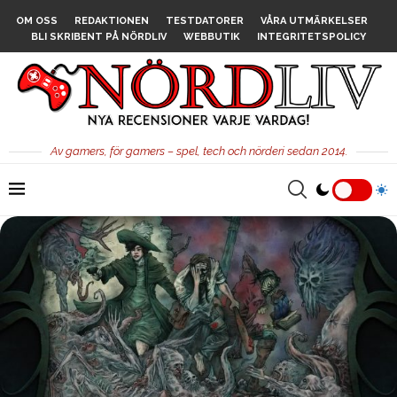
OM OSS
REDAKTIONEN
TESTDATORER
VÅRA UTMÄRKELSER
BLI SKRIBENT PÅ NÖRDLIV
WEBBUTIK
INTEGRITETSPOLICY
Av gamers, för gamers – spel, tech och nörderi sedan 2014.