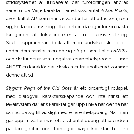
stridssystemet är turbaserat där turordningen ändras
varje runda. Varje karaktär har ett visst antal
Action Points
,
även kallat AP, som man använder för att attackera, röra
sig, kolla sin utrustning eller förbereda sig inför sin nästa
tur genom att fokusera eller ta en defensiv ställning.
Spelet uppmuntrar dock att man undviker strider, för
under dem samlar man på sig något som kallas
ANGST
och de fungerar som negativa erfarenhetspoäng. Ju mer
ANGST en karaktär har, desto mer traumatiserad kommer
denne att bli.
Stygian: Reign of the Old Ones
är ett ordentligt rollspel,
med dialogval, karaktärsskapande och inte minst ett
levelsystem där ens karaktär går upp i nivå när denne har
samlat på sig tillräckligt med erfarenhetspoäng. När man
går upp i nivå får man ett visst antal poäng att spendera
på färdigheter och förmågor. Varje karaktär har tre