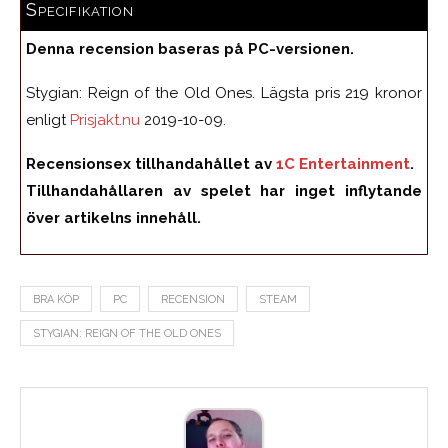
Specifikation
Denna recension baseras på PC-versionen.
Stygian: Reign of the Old Ones. Lägsta pris 219 kronor
enligt
Prisjakt.nu
2019-10-09.
Recensionsex tillhandahållet av
1C Entertainment
.
Tillhandahållaren av spelet har inget inflytande
över artikelns innehåll.
BRA KÖP
PC
RECENSION
STEAM
STYGIAN: REIGN OF THE OLD ONES