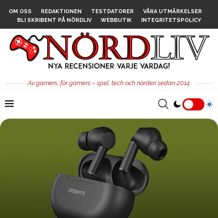
OM OSS
REDAKTIONEN
TESTDATORER
VÅRA UTMÄRKELSER
BLI SKRIBENT PÅ NÖRDLIV
WEBBUTIK
INTEGRITETSPOLICY
Av gamers, för gamers – spel, tech och nörderi sedan 2014.