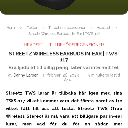
Hem
Texter
Tillbehörsrecensioner
Headset
Streetz Wireless Earbuds In-Ear | TWS-117
HEADSET
TILLBEHÖRSRECENSIONER
STREETZ WIRELESS EARBUDS IN-EAR | TWS-
117
Bra ljudbild till billig peng, låter väl inte helt fel.
av
Danny Larsen
februari 28, 2023
5 minut(ers) lästid
A+
A-
Streetz TWS lurar är tillbaka här igen med sina
TWS-117 vilket kommer vara det första paret av tre
vilket fått till oss att testa. Streetz TWS (True
Wireless Stereo) är må vara ett billigare par in-ear
lurar, men vad får du för en sådan mer