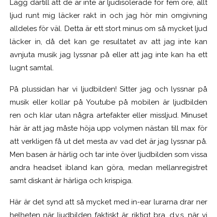
Lägg därtill att de är inte är ljudisolerade för fem öre, allt
ljud runt mig läcker rakt in och jag hör min omgivning
alldeles för väl. Detta är ett stort minus om så mycket ljud
läcker in, då det kan ge resultatet av att jag inte kan
avnjuta musik jag lyssnar på eller att jag inte kan ha ett
lugnt samtal.
På plussidan har vi ljudbilden! Sitter jag och lyssnar på
musik eller kollar på Youtube på mobilen är ljudbilden
ren och klar utan några artefakter eller missljud. Minuset
här är att jag måste höja upp volymen nästan till max för
att verkligen få ut det mesta av vad det är jag lyssnar på.
Men basen är härlig och tar inte över ljudbilden som vissa
andra headset ibland kan göra, medan mellanregistret
samt diskant är härliga och krispiga.
Här är det synd att så mycket med in-ear lurarna drar ner
helheten när ljudbilden faktiskt är riktigt bra, d.v.s. när vi