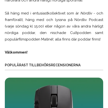
hårdvara och andra härligt nördiga spörsmål!
Så häng med i entusiastkollektivet som är
Nördliv
- och
framförallt, häng med och lyssna på Nördliv Podcast
(varje söndag kl 15.00) eller någon av våra andra härligt
nördiga poddar, den nischade Cultpodden samt
populärfilmspodden Matiné!; alla finns där poddar finns!
Välkommen!
POPULÄRAST TILLBEHÖRSRECENSIONERNA