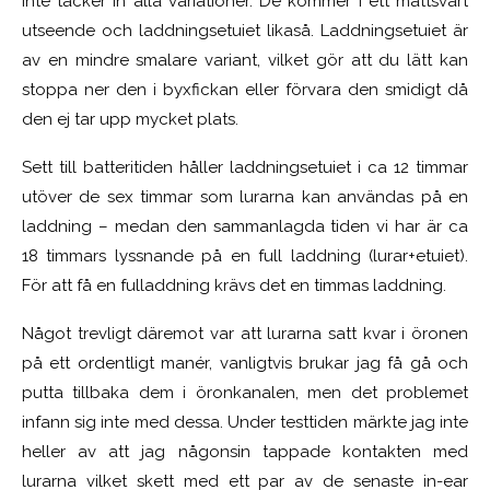
inte täcker in alla variationer. De kommer i ett mattsvart
utseende och laddningsetuiet likaså. Laddningsetuiet är
av en mindre smalare variant, vilket gör att du lätt kan
stoppa ner den i byxfickan eller förvara den smidigt då
den ej tar upp mycket plats.
Sett till batteritiden håller laddningsetuiet i ca 12 timmar
utöver de sex timmar som lurarna kan användas på en
laddning – medan den sammanlagda tiden vi har är ca
18 timmars lyssnande på en full laddning (lurar+etuiet).
För att få en fulladdning krävs det en timmas laddning.
Något trevligt däremot var att lurarna satt kvar i öronen
på ett ordentligt manér, vanligtvis brukar jag få gå och
putta tillbaka dem i öronkanalen, men det problemet
infann sig inte med dessa. Under testtiden märkte jag inte
heller av att jag någonsin tappade kontakten med
lurarna vilket skett med ett par av de senaste in-ear