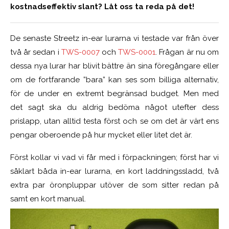
kostnadseffektiv slant? Låt oss ta reda på det!
De senaste Streetz in-ear lurarna vi testade var från över
två år sedan i
TWS-0007
och
TWS-0001
. Frågan är nu om
dessa nya lurar har blivit bättre än sina föregångare eller
om de fortfarande ”bara” kan ses som billiga alternativ,
för de under en extremt begränsad budget. Men med
det sagt ska du aldrig bedöma något utefter dess
prislapp, utan alltid testa först och se om det är värt ens
pengar oberoende på hur mycket eller litet det är.
Först kollar vi vad vi får med i förpackningen; först har vi
såklart båda in-ear lurarna, en kort laddningssladd, två
extra par öronpluppar utöver de som sitter redan på
samt en kort manual.