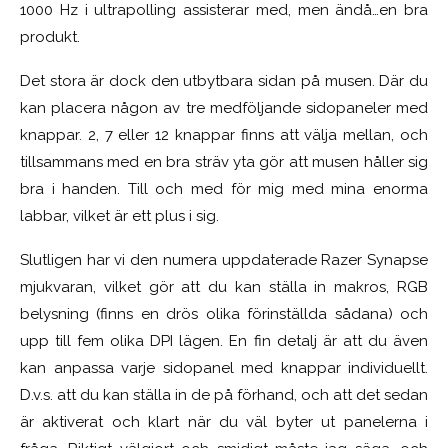
1000 Hz i ultrapolling assisterar med, men ändå…en bra
produkt.
Det stora är dock den utbytbara sidan på musen. Där du
kan placera någon av tre medföljande sidopaneler med
knappar. 2, 7 eller 12 knappar finns att välja mellan, och
tillsammans med en bra sträv yta gör att musen håller sig
bra i handen. Till och med för mig med mina enorma
labbar, vilket är ett plus i sig.
Slutligen har vi den numera uppdaterade Razer Synapse
mjukvaran, vilket gör att du kan ställa in makros, RGB
belysning (finns en drös olika förinställda sådana) och
upp till fem olika DPI lägen. En fin detalj är att du även
kan anpassa varje sidopanel med knappar individuellt.
D.v.s. att du kan ställa in de på förhand, och att det sedan
är aktiverat och klart när du väl byter ut panelerna i