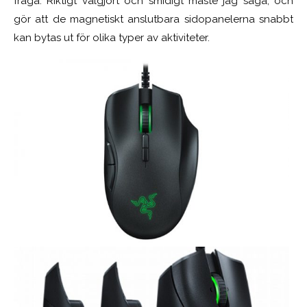
fråga. Riktigt välgjort och smidigt måste jag säga, och
gör att de magnetiskt anslutbara sidopanelerna snabbt
kan bytas ut för olika typer av aktiviteter.