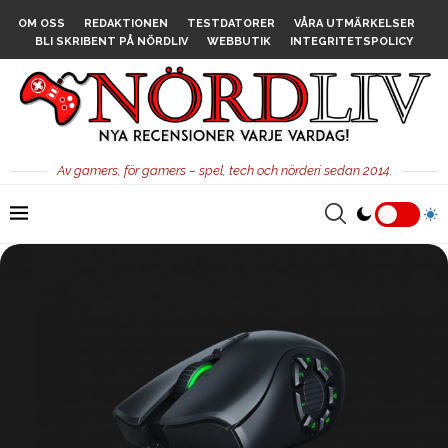
OM OSS
REDAKTIONEN
TESTDATORER
VÅRA UTMÄRKELSER
BLI SKRIBENT PÅ NÖRDLIV
WEBBUTIK
INTEGRITETSPOLICY
Av gamers, för gamers – spel, tech och nörderi sedan 2014.