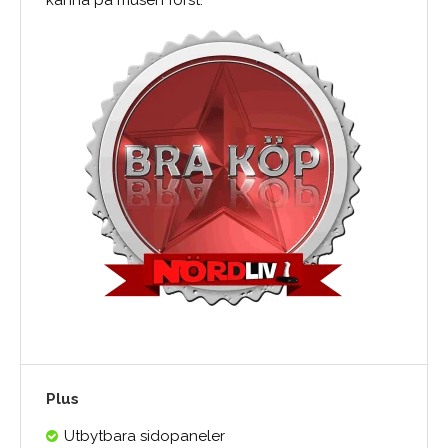
känna på musen först.
Plus
Utbytbara sidopaneler