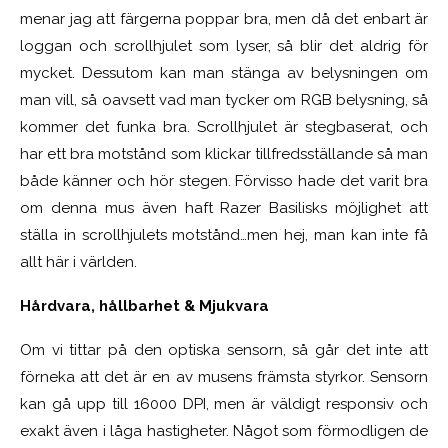
menar jag att färgerna poppar bra, men då det enbart är
loggan och scrollhjulet som lyser, så blir det aldrig för
mycket. Dessutom kan man stänga av belysningen om
man vill, så oavsett vad man tycker om RGB belysning, så
kommer det funka bra. Scrollhjulet är stegbaserat, och
har ett bra motstånd som klickar tillfredsställande så man
både känner och hör stegen. Förvisso hade det varit bra
om denna mus även haft Razer Basilisks möjlighet att
ställa in scrollhjulets motstånd…men hej, man kan inte få
allt här i världen.
Hårdvara, hållbarhet & Mjukvara
Om vi tittar på den optiska sensorn, så går det inte att
förneka att det är en av musens främsta styrkor. Sensorn
kan gå upp till 16000 DPI, men är väldigt responsiv och
exakt även i låga hastigheter. Något som förmodligen de