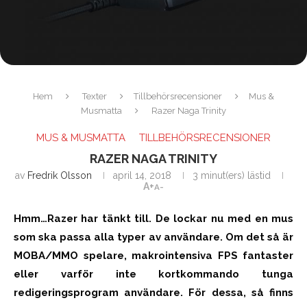
Hem
Texter
Tillbehörsrecensioner
Mus &
Musmatta
Razer Naga Trinity
MUS & MUSMATTA
TILLBEHÖRSRECENSIONER
RAZER NAGA TRINITY
av
Fredrik Olsson
april 14, 2018
3 minut(ers) lästid
A+
A-
Hmm…Razer har tänkt till. De lockar nu med en mus
som ska passa alla typer av användare. Om det så är
MOBA/MMO spelare, makrointensiva FPS fantaster
eller varför inte kortkommando tunga
redigeringsprogram användare. För dessa, så finns