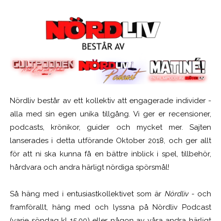
Nördliv består av ett kollektiv att engagerade individer -
alla med sin egen unika tillgång. Vi ger er recensioner,
podcasts, krönikor, guider och mycket mer. Sajten
lanserades i detta utförande Oktober 2018, och ger allt
för att ni ska kunna få en bättre inblick i spel, tillbehör,
hårdvara och andra härligt nördiga spörsmål!
Så häng med i entusiastkollektivet som är
Nördliv
- och
framförallt, häng med och lyssna på Nördliv Podcast
(varje söndag kl 15.00) eller någon av våra andra härligt