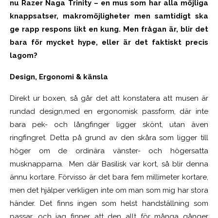
nu Razer Naga Trinity – en mus som har alla möjliga
knappsatser, makromöjligheter men samtidigt ska
ge rapp respons likt en kung. Men frågan är, blir det
bara för mycket hype, eller är det faktiskt precis
lagom?
Design, Ergonomi & känsla
Direkt ur boxen, så går det att konstatera att musen är
rundad design,med en ergonomisk passform, där inte
bara pek- och långfinger ligger skönt, utan även
ringfingret. Detta på grund av den skåra som ligger till
höger om de ordinära vänster- och högersatta
musknapparna. Men där Basilisk var kort, så blir denna
ännu kortare. Förvisso är det bara fem millimeter kortare,
men det hjälper verkligen inte om man som mig har stora
händer. Det finns ingen som helst handställning som
passar, och jag finner att den allt för många gånger