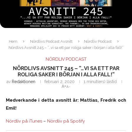
Hem
Nördlivs Podcast Avsnitt
Nördliv Podcast
Nördlivs Avsnitt 245 – ”…vi sa ett par roliga saker i början i alla fall!”
NÖRDLIV PODCAST
NÖRDLIVS AVSNITT 245 – ”…VI SA ETT PAR
ROLIGA SAKER I BÖRJAN I ALLA FALL!”
av
Redaktionen
februari 2, 2020
1 minut(ers) lästid
A+
A-
Medverkande i detta avsnitt är: Mattias, Fredrik och
Emil!
Nördliv
på iTunes
–
Nördliv på Spotify