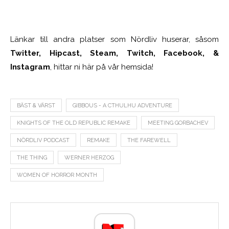
Länkar till andra platser som Nördliv huserar, såsom
Twitter, Hipcast, Steam, Twitch, Facebook, &
Instagram
, hittar ni här på vår hemsida!
BÄST & VÄRST
GIBBOUS - A CTHULHU ADVENTURE
KNIGHTS OF THE OLD REPUBLIC REMAKE
MEETING GORBACHEV
NÖRDLIV PODCAST
REMAKE
THE FAREWELL
THE THING
WERNER HERZOG
WOMEN OF HORROR MONTH