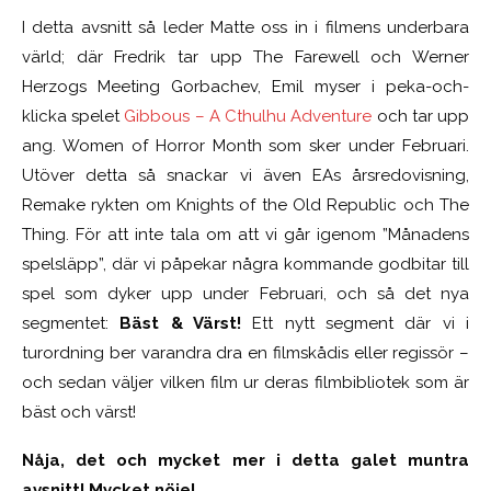
I detta avsnitt så leder Matte oss in i filmens underbara
värld; där Fredrik tar upp The Farewell och Werner
Herzogs Meeting Gorbachev, Emil myser i peka-och-
klicka spelet
Gibbous – A Cthulhu Adventure
och tar upp
ang. Women of Horror Month som sker under Februari.
Utöver detta så snackar vi även EAs årsredovisning,
Remake rykten om Knights of the Old Republic och The
Thing. För att inte tala om att vi går igenom ”Månadens
spelsläpp”, där vi påpekar några kommande godbitar till
spel som dyker upp under Februari, och så det nya
segmentet:
Bäst & Värst!
Ett nytt segment där vi i
turordning ber varandra dra en filmskådis eller regissör –
och sedan väljer vilken film ur deras filmbibliotek som är
bäst och värst!
Nåja, det och mycket mer i detta galet muntra
avsnitt! Mycket nöje!