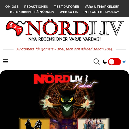
OM OSS
REDAKTIONEN
TESTDATORER
VÅRA UTMÄRKELSER
BLI SKRIBENT PÅ NÖRDLIV
WEBBUTIK
INTEGRITETSPOLICY
Av gamers, för gamers – spel, tech och nörderi sedan 2014.