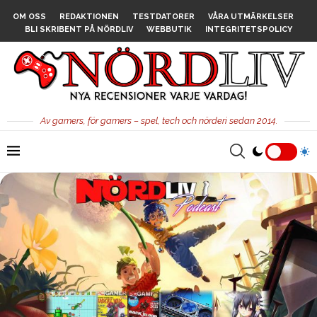
OM OSS
REDAKTIONEN
TESTDATORER
VÅRA UTMÄRKELSER
BLI SKRIBENT PÅ NÖRDLIV
WEBBUTIK
INTEGRITETSPOLICY
Av gamers, för gamers – spel, tech och nörderi sedan 2014.