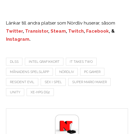
Länkar till andra platser som Nördliv huserar, såsom
Twitter
,
Transistor
,
Steam
,
Twitch
,
Facebook
, &
Instagram
.
DLSS
INTEL GRAFIKKORT
IT TAKES TWO
MÅNADENS SPELSLÄPP
NÖRDLIV
PC GAMER
RESIDENT EVIL
SEX I SPEL
SUPER MARIO MAKER
UNITY
XE-HPG DG2