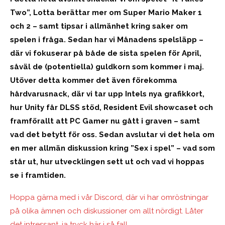
Two”, Lotta berättar mer om Super Mario Maker 1
och 2 – samt tipsar i allmänhet kring saker om
spelen i fråga. Sedan har vi Månadens spelsläpp –
där vi fokuserar på både de sista spelen för April,
såväl de (potentiella) guldkorn som kommer i maj.
Utöver detta kommer det även förekomma
hårdvarusnack, där vi tar upp Intels nya grafikkort,
hur Unity får DLSS stöd, Resident Evil showcaset och
framförallt att PC Gamer nu gått i graven – samt
vad det betytt för oss. Sedan avslutar vi det hela om
en mer allmän diskussion kring ”Sex i spel” – vad som
står ut, hur utvecklingen sett ut och vad vi hoppas
se i framtiden.
Hoppa gärna med i vår Discord, där vi har omröstningar
på olika ämnen och diskussioner om allt nördigt. Låter
det intressant, ja tryck här i så fall.