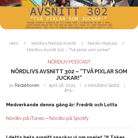
Hem
Nördlivs Podcast Avsnitt
Nördliv Podcast
Nördlivs Avsnitt 302 – ”Två pixlar som juckar!”
NÖRDLIV PODCAST
NÖRDLIVS AVSNITT 302 – ”TVÅ PIXLAR SOM
JUCKAR!”
av
Redaktionen
april 18, 2021
1 minut(ers) lästid
A+
A-
Medverkande denna gång är: Fredrik och Lotta
Nördliv på iTunes
–
Nördliv på Spotify
I detta heta avsnitt snackar vi om spelet ”It Takes