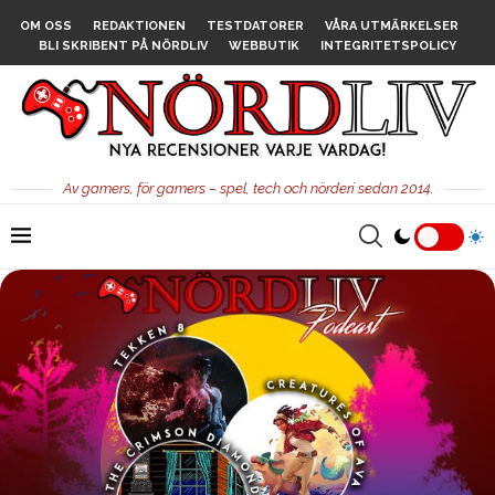
OM OSS
REDAKTIONEN
TESTDATORER
VÅRA UTMÄRKELSER
BLI SKRIBENT PÅ NÖRDLIV
WEBBUTIK
INTEGRITETSPOLICY
Av gamers, för gamers – spel, tech och nörderi sedan 2014.