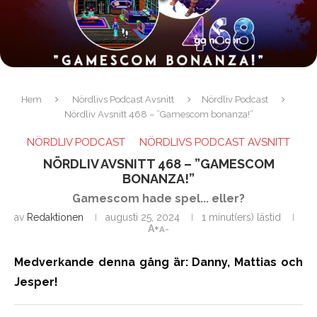
Hem
Nördlivs Podcast Avsnitt
Nördliv Podcast
Nördliv Avsnitt 468 – ”Gamescom bonanza!”
NÖRDLIV PODCAST
NÖRDLIVS PODCAST AVSNITT
NÖRDLIV AVSNITT 468 – ”GAMESCOM
BONANZA!”
Gamescom hade spel... eller?
av
Redaktionen
augusti 25, 2024
1 minut(ers) lästid
A+
A-
Medverkande denna gång är: Danny, Mattias och
Jesper!