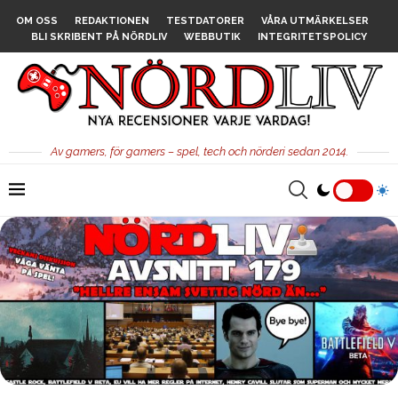
OM OSS
REDAKTIONEN
TESTDATORER
VÅRA UTMÄRKELSER
BLI SKRIBENT PÅ NÖRDLIV
WEBBUTIK
INTEGRITETSPOLICY
Av gamers, för gamers – spel, tech och nörderi sedan 2014.