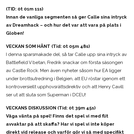
(TID: 0t 01m 11s)
Innan de vanliga segmenten så ger Calle sina intryck
av Dreamhack – och hur det var att vara på plats i
Globen!
VECKAN SOM HÄNT (Tid: 0t 05m 48s)
I denna sparsmakade del, så tar Calle upp sina intryck av
Battlefield V betan, Fredrik snackar om första säsongen
av Castle Rock. Men även nyheter såsom hur EA ligger
under brottsutredning i Belgien, att EU röstar igenom ett
kontroversiellt upphovsrättsdirektiv och att Henry Cavill
ser ut att sluta som Superman i DCEU!
VECKANS DISKUSSION (Tid: 0t 39m 45s)
Våga vänta på spel! Finns det spel vi med flit
avvaktar på att skaffa? Har vi spel vi inte köper
direkt vid release och varför gör vi så med specifikt