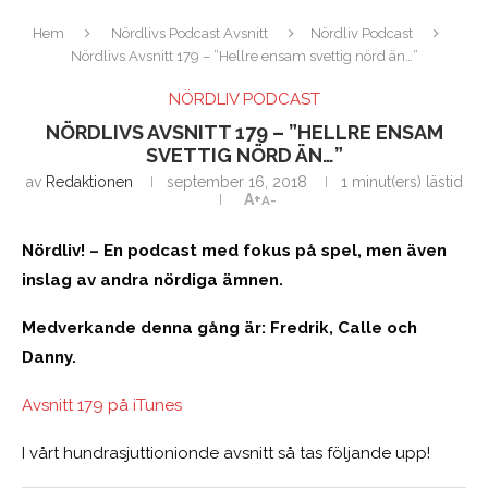
Hem
Nördlivs Podcast Avsnitt
Nördliv Podcast
Nördlivs Avsnitt 179 – ”Hellre ensam svettig nörd än…”
NÖRDLIV PODCAST
NÖRDLIVS AVSNITT 179 – ”HELLRE ENSAM
SVETTIG NÖRD ÄN…”
av
Redaktionen
september 16, 2018
1 minut(ers) lästid
A+
A-
Nördliv! – En podcast med fokus på spel, men även
inslag av andra nördiga ämnen.
Medverkande denna gång är: Fredrik, Calle och
Danny.
Avsnitt 179 på iTunes
I vårt hundrasjuttionionde avsnitt så tas följande upp!