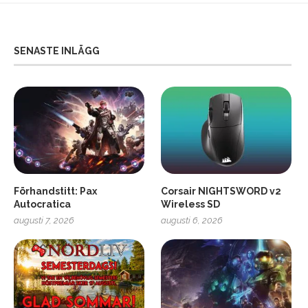
SENASTE INLÄGG
Förhandstitt: Pax
Corsair NIGHTSWORD v2
Autocratica
Wireless SD
augusti 7, 2026
augusti 6, 2026
2
Soundcore Liberty 5 Pro