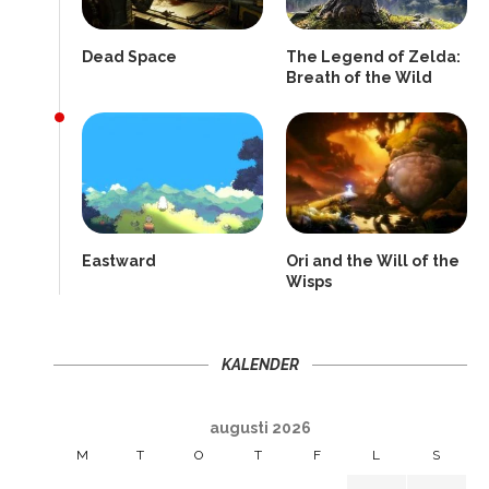
Dead Space
The Legend of Zelda:
Breath of the Wild
Eastward
Ori and the Will of the
Wisps
KALENDER
augusti 2026
M
T
O
T
F
L
S