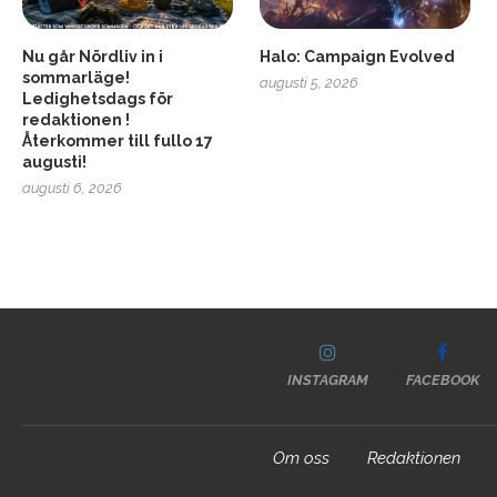
Nu går Nördliv in i
Halo: Campaign Evolved
sommarläge!
augusti 5, 2026
Ledighetsdags för
redaktionen !
Återkommer till fullo 17
augusti!
augusti 6, 2026
INSTAGRAM
FACEBOOK
Om oss
Redaktionen