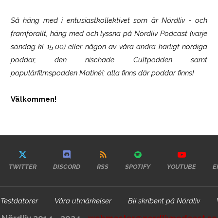
Så häng med i entusiastkollektivet som är
Nördliv
- och
framförallt, häng med och lyssna på Nördliv Podcast (varje
söndag kl 15.00) eller någon av våra andra härligt nördiga
poddar, den nischade Cultpodden samt
populärfilmspodden Matiné!; alla finns där poddar finns!
Välkommen!
TWITTER
DISCORD
RSS
SPOTIFY
YOUTUBE
E
Testdatorer
Våra utmärkelser
Bli skribent på Nördliv
Nördliv 2014 - 2024 -
webmaster@nordlivpodcast.se