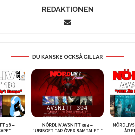
REDAKTIONEN
DU KANSKE OCKSÅ GILLAR
TT 18 –
NÖRDLIV AVSNITT 394 –
NÖRDLIVS 
CAPE”
”UBISOFT TAR ÖVER SAMTALET!”
ÄR E