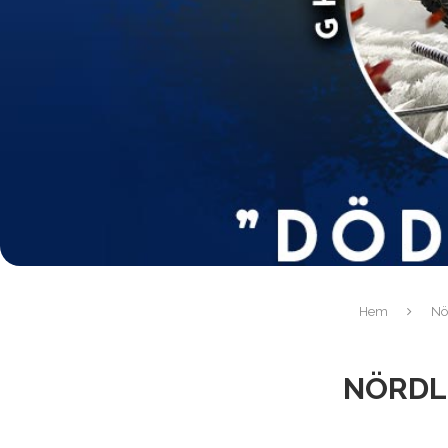
Hem
Nö
NÖRDLI