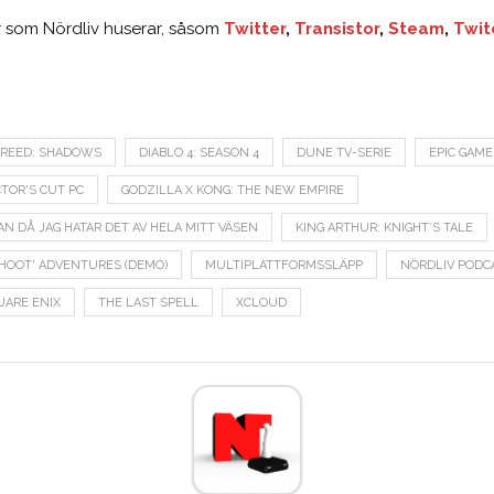
er som Nördliv huserar, såsom
Twitter
,
Transistor
,
Steam
,
Twit
CREED: SHADOWS
DIABLO 4: SEASON 4
DUNE TV-SERIE
EPIC GAME
TOR'S CUT PC
GODZILLA X KONG: THE NEW EMPIRE
N DÅ JAG HATAR DET AV HELA MITT VÄSEN
KING ARTHUR: KNIGHT’S TALE
HOOT' ADVENTURES (DEMO)
MULTIPLATTFORMSSLÄPP
NÖRDLIV PODC
UARE ENIX
THE LAST SPELL
XCLOUD