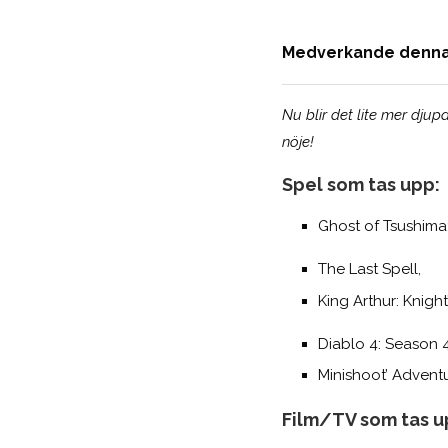
Medverkande denna g
Nu blir det lite mer djup
nöje!
Spel som tas upp:
Ghost of Tsushima:
The Last Spell,
King Arthur: Knight’
Diablo 4: Season 4
Minishoot’ Advent
Film/TV som tas u