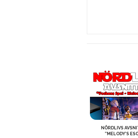
NÖRDLIV AVSNITT 569 – ”ÄR DET
NÖRDLIVS AVSNI
ETT RIKTIGT...
”MELODY’S ES