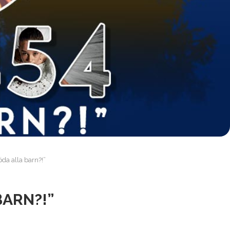
öda alla barn?!”
BARN?!”