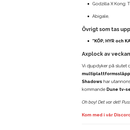
Godzilla X Kong: 
Abigale,
Övrigt som tas upp
”KÖP, HYR och KA
Axplock av veckan
Vi djupdyker på slutet 
multiplattformssläp
Shadows
har utannonse
kommande
Dune tv-se
Oh boy! Det var det! Pus
Kom med i vår Discord