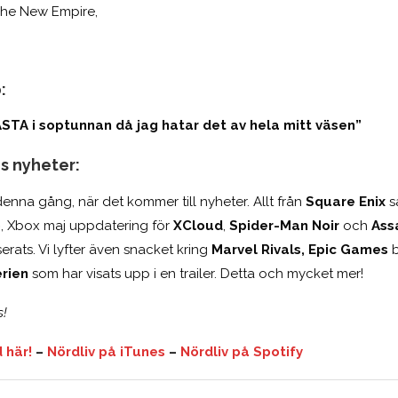
The New Empire,
:
STA i soptunnan då jag hatar det av hela mitt väsen”
s nyheter:
denna gång, när det kommer till nyheter. Allt från
Square Enix
s
p
, Xbox maj uppdatering för
XCloud
,
Spider-Man Noir
och
Ass
rats. Vi lyfter även snacket kring
Marvel Rivals,
Epic Games
b
rien
som har visats upp i en trailer. Detta och mycket mer!
s!
 här!
–
Nördliv på iTunes
–
Nördliv på Spotify