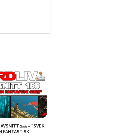
AVSNITT 155 – ”SVEK
NÖRDLIVS AVSNITT 199 – ”HAUER
N FANTASTISK...
MET YOUR COMMUNIST...