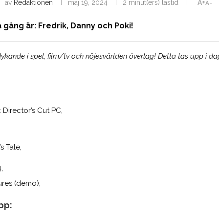
av
Redaktionen
maj 19, 2024
2 minut(ers) lästid
A+
A-
ång är: Fredrik, Danny och Poki!
dykande i spel, film/tv och nöjesvärlden överlag! Detta tas upp i d
 Director’s Cut PC,
s Tale,
,
ures (demo),
pp: