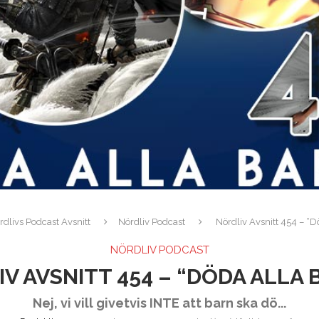
rdlivs Podcast Avsnitt
Nördliv Podcast
Nördliv Avsnitt 454 – “D
NÖRDLIV PODCAST
V AVSNITT 454 – “DÖDA ALLA 
Nej, vi vill givetvis INTE att barn ska dö...