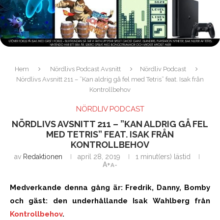
Hem
Nördlivs Podcast Avsnitt
Nördliv Podcast
Nördlivs Avsnitt 211 – ”Kan aldrig gå fel med Tetris” feat. Isak från
Kontrollbehov
NÖRDLIV PODCAST
NÖRDLIVS AVSNITT 211 – ”KAN ALDRIG GÅ FEL
MED TETRIS” FEAT. ISAK FRÅN
KONTROLLBEHOV
av
Redaktionen
april 28, 2019
1 minut(ers) lästid
A+
A-
Medverkande denna gång är: Fredrik, Danny, Bomby
och gäst: den underhållande Isak Wahlberg från
Kontrollbehov
.