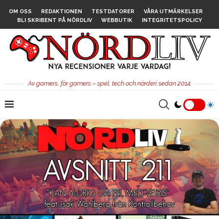
OM OSS
REDAKTIONEN
TESTDATORER
VÅRA UTMÄRKELSER
BLI SKRIBENT PÅ NÖRDLIV
WEBBUTIK
INTEGRITETSPOLICY
Av gamers, för gamers – spel, tech och nörderi sedan 2014.