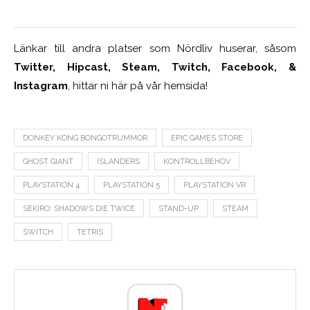
Länkar till andra platser som Nördliv huserar, såsom
Twitter, Hipcast, Steam, Twitch, Facebook, &
Instagram
, hittar ni här på vår hemsida!
DONKEY KONG BONGOTRUMMOR
EPIC GAMES STORE
GHOST GIANT
ISLANDERS
KONTROLLBEHOV
PLAYSTATION 4
PLAYSTATION 5
PLAYSTATION VR
SEKIRO: SHADOWS DIE TWICE
STAND-UP
STEAM
SWITCH
TETRIS