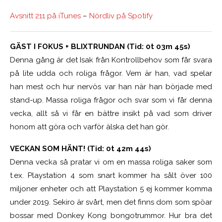
Avsnitt 211 på iTunes
–
Nördliv på Spotify
GÄST I FOKUS + BLIXTRUNDAN (Tid: 0t 03m 45s)
Denna gång är det Isak från Kontrollbehov som får svara
på lite udda och roliga frågor. Vem är han, vad spelar
han mest och hur nervös var han när han började med
stand-up. Massa roliga frågor och svar som vi får denna
vecka, allt så vi får en bättre insikt på vad som driver
honom att göra och varför älska det han gör.
VECKAN SOM HÄNT! (Tid: 0t 42m 44s)
Denna vecka så pratar vi om en massa roliga saker som
t.ex. Playstation 4 som snart kommer ha sålt över 100
miljoner enheter och att Playstation 5 ej kommer komma
under 2019. Sekiro är svårt, men det finns dom som spöar
bossar med Donkey Kong bongotrummor. Hur bra det