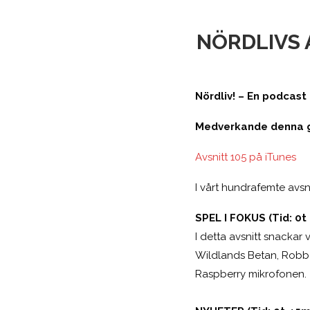
NÖRDLIVS A
Nördliv! – En podcas
Medverkande denna gå
Avsnitt 105 på iTunes
I vårt hundrafemte avsni
SPEL I FOKUS (Tid: 0t
I detta avsnitt snackar
Wildlands Betan, Robb p
Raspberry mikrofonen.