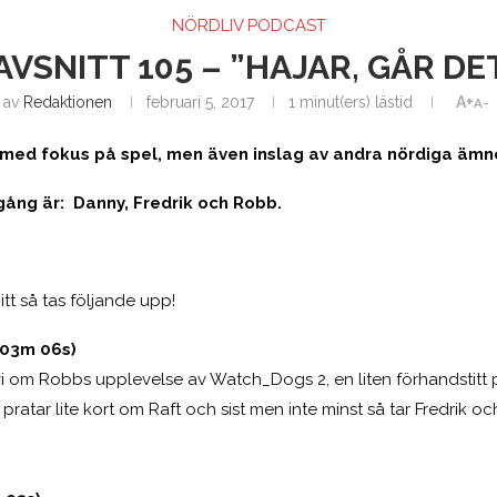
NÖRDLIV PODCAST
VSNITT 105 – ”HAJAR, GÅR DE
av
Redaktionen
februari 5, 2017
1 minut(ers) lästid
A+
A-
t med fokus på spel, men även inslag av andra nördiga ämn
ng är: Danny, Fredrik och Robb.
tt så tas följande upp!
 03m 06s)
 vi om Robbs upplevelse av Watch_Dogs 2, en liten förhandstitt
ratar lite kort om Raft och sist men inte minst så tar Fredrik o