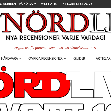
LI SKRIBENT PÅ NÖRDLIV
WEBBUTIK
INTEGRITETSPOLICY
Av gamers, för gamers – spel, tech och nörderi sedan 2014.
HÅRDVARA
ÖVRIGA RECENSIONER
GUIDER
ARTIKLAR