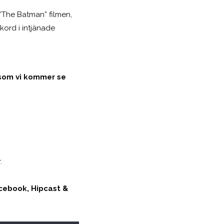
”The Batman” filmen,
kord i intjänade
r som vi kommer se
.
cebook, Hipcast &