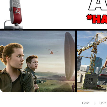
Hem
Nördl