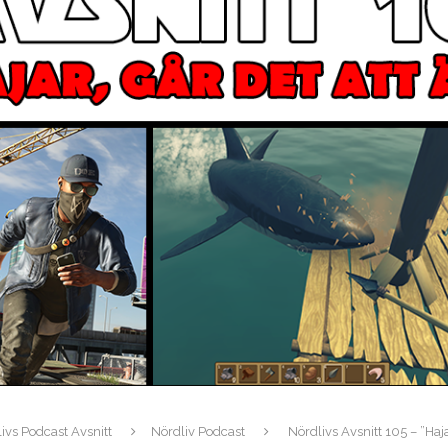
ivs Podcast Avsnitt
Nördliv Podcast
Nördlivs Avsnitt 105 – ”Hajar