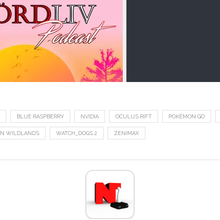
BLUE RASPBERRY
NVIDIA
OCULUS RIFT
POKÉMON GO
ON WILDLANDS
WATCH_DOGS 2
ZENIMAX