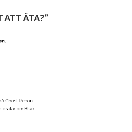
T ATT ÄTA?”
en.
 på Ghost Recon:
ch pratar om Blue