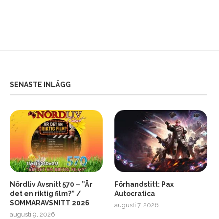
SENASTE INLÄGG
Nördliv Avsnitt 570 – ”Är
Förhandstitt: Pax
det en riktig film?” /
Autocratica
SOMMARAVSNITT 2026
augusti 7, 2026
2
Soundcore Liberty 5 Pro
augusti 9, 2026