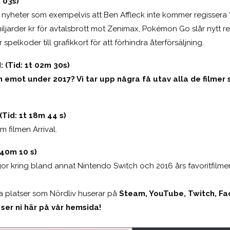
 03s)
 nyheter som exempelvis att Ben Affleck inte kommer regissera 
iljarder kr för avtalsbrott mot Zenimax, Pokémon Go slår nytt re
spelkoder till grafikkort för att förhindra återförsäljning.
(Tid: 1t 02m 30s)
ram emot under 2017? Vi tar upp några få utav alla de filme
id: 1t 18m 44 s)
 filmen Arrival.
 40m 10 s)
r kring bland annat Nintendo Switch och 2016 års favoritfilmer
dra platser som Nördliv huserar på
Steam, YouTube, Twitch, Fa
 ser ni här på vår hemsida!