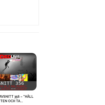
AVSNITT 356 – ”HÅLL
NÖRDLIV AVSNITT 540 – GAME OF
TEN OCH TA...
THE YEAR...