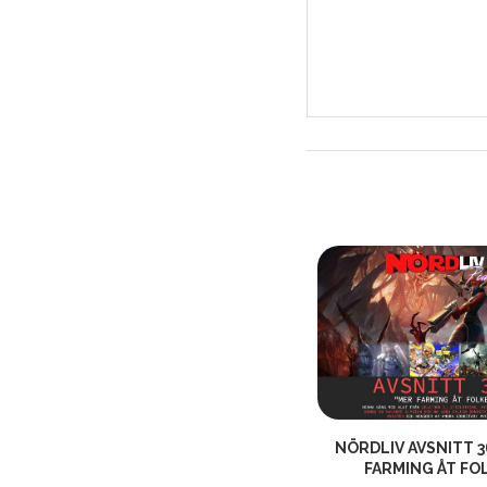
NÖRDLIV AVSNITT 483 (JUL 2024)
NÖRDLIV AVSNITT 3
– ”FILMMUSIK QUIZ...
FARMING ÅT FO