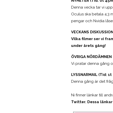
NYHETER (Tid: 0t 45m
Denna vecka tar vi upp
Oculus ska betala 4,3 m
pengar och Nvidia låser 
VECKANS DISKUSSION: 
Vilka filmer ser vi f
under årets gång!
ÖVRIGA NÖRDÄMNEN (T
Vi pratar denna gång om
LYSSNARMAIL (Tid: 1t
Denna gång är det frågo
Ni finner länkar till an
Twitter. Dessa länkar