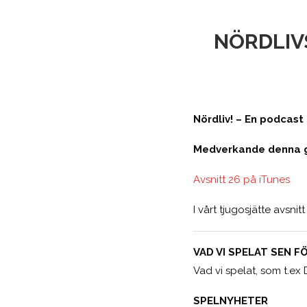
NÖRDLIVS
Nördliv! – En podcas
Medverkande denna gå
Avsnitt 26 på iTunes
I vårt tjugosjätte avsnit
VAD VI SPELAT SEN 
Vad vi spelat, som t.ex 
SPELNYHETER