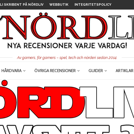
LI SKRIBENT PÅ NÖRDLIV
WEBBUTIK
INTEGRITETSPOLICY
Av gamers, för gamers – spel, tech och nörderi sedan 2014.
HÅRDVARA
ÖVRIGA RECENSIONER
GUIDER
ARTIKLAR