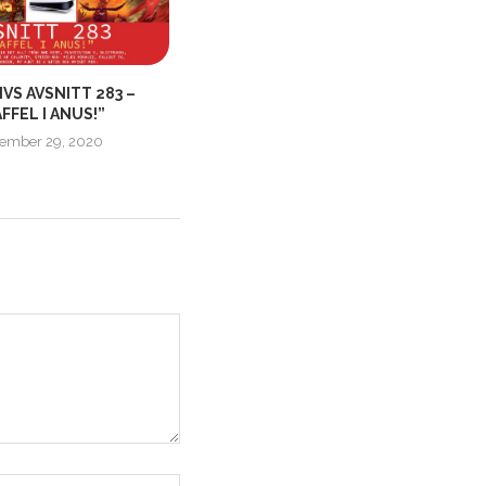
VS AVSNITT 283 –
NÖRDLIV AVSNITT 522 – ”JAG
FFEL I ANUS!”
PLOCKAR BLOMMOR!”
ember 29, 2020
september 7, 2025