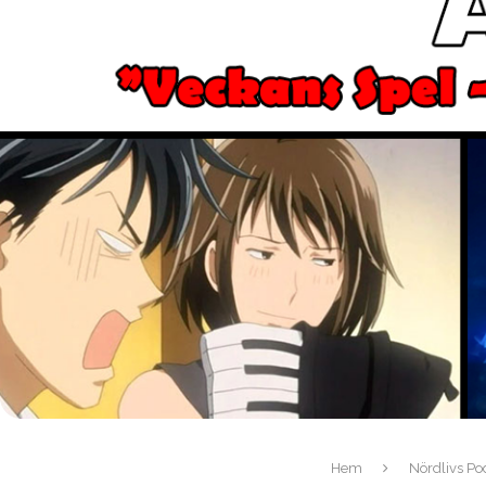
Hem
Nördlivs Po