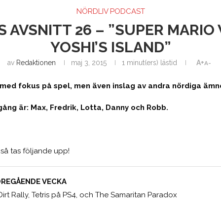
NÖRDLIV PODCAST
 AVSNITT 26 – ”SUPER MARIO
YOSHI’S ISLAND”
av
Redaktionen
maj 3, 2015
1 minut(ers) lästid
A+
A-
t med fokus på spel, men även inslag av andra nördiga ämn
ng är: Max, Fredrik, Lotta, Danny och Robb.
t så tas följande upp!
FÖREGÅENDE VECKA
Dirt Rally, Tetris på PS4, och The Samaritan Paradox