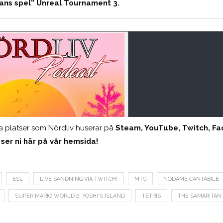
ans spel” Unreal Tournament 3.
dra platser som Nördliv huserar på
Steam, YouTube, Twitch, Fa
 ser ni här på vår hemsida!
ESL
LIVE SÄNDNING VIA TWITCH!
MTG
NODAME CANTABILE
SUPER MARIO WORLD 2: YOSHI'S ISLAND
TETRIS
THE SAMARITAN