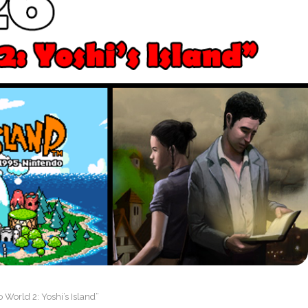
 World 2: Yoshi’s Island”