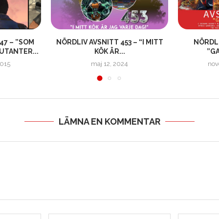
47 – ”SOM
NÖRDLIV AVSNITT 453 – “I MITT
NÖRDLI
UTANTER...
KÖK ÄR...
”GA
2015
maj 12, 2024
nov
LÄMNA EN KOMMENTAR