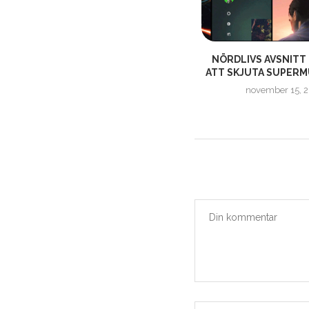
GE
NÖRDLIVS AVSNITT 185 – ”VI
NÖRDLIVS AVSNITT 
GOBBLAR HELGON MED...
ATT SKJUTA SUPERM
oktober 28, 2018
november 15, 