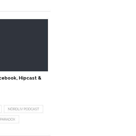
cebook, Hipcast &
NÖRDLIV PODCAST
 PARADOX