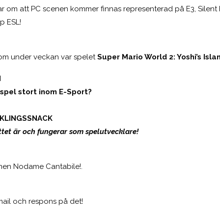
ar om att PC scenen kommer finnas representerad på E3, Silent 
p ESL!
som under veckan var spelet
Super Mario World 2: Yoshi’s Isla
N
 spel stort inom E-Sport?
KLINGSSNACK
tet är och fungerar som spelutvecklare!
imen Nodame Cantabile!.
rmail och respons på det!