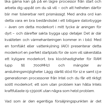
lika gärna kan gå på en lägre processor från start och
arbeta dig uppåt om du så vill – och att helheten därför
blir mer tolererbar rent prismässigt. Med andra ord kan
detta vara en bra beståndsdel i ett billigare datorbygge
– även om detta moderkort i mitt tycke är aningen för
dyrt – och därefter sakta bygga upp detaljer. Det är där
kvaliteten och värmehanteringen kommer in i bild. Med
en tornfläkt eller vattenkylning (AIO) presenterar detta
moderkort en perfekt startplats för de som vill säkerställa
ett kyligare moderkort, bra klockhastigheter för RAM
(upp till 7000MHz) och mängder av
anslutningsmöjligheter. Lägg därtill stöd för 12:e samt 13:e
generationen processorer från Intel och du får ett riktigt
solitt moderkort; ett som utan problem kan hålla Intels
kraftfullaste i9-13900K utan några som helst problem.
Vad som är den egentliga försäljningspunkten är det