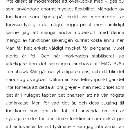
inte direkt är moderkortet att överklocka med – ges du
som användare enormt mycket flexibilitet. Mängden av
funktioner som bjuds på direkt via moderkortet är
förvisso tydligt i det något högre priset, men samtidigt
känner jag att många andra moderkort med denna
mängd av funktioner säkerligen kunnat kosta ännu mer.
Man får helt enkelt väldigt mycket för pengarna, vilket
aldrig är fel. Och när marknaden stabiliserat sig
ytterligare kan det säkerligen innebära att MAG B760
Tomahawk Wifi går ner ytterligare i pris, och då blir det
nära nog oslagbart. Utifrån en kvalitetssynpunkt går det
inte förneka att detta är bra grejer – men med priset som
det är i nuläget tappar det chansen att nå vår högsta
utmärkelse. Men för vad det är, och dess tillgång till
funktioner som gör det lätt att använda om du är
nybörjare, eller för den delen funktioner som också gör
att entusiaster får sitt lystmäte – kan jag inte annat än