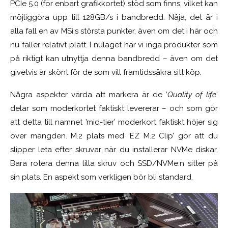
PCIe 5.0 (för enbart grafikkortet) stöd som finns, vilket kan
möjliggöra upp till 128GB/s i bandbredd. Nåja, det är i
alla fall en av MSi:s största punkter, även om det i här och
nu faller relativt platt. I nuläget har vi inga produkter som
på riktigt kan utnyttja denna bandbredd – även om det
givetvis är skönt för de som vill framtidssäkra sitt köp.
Några aspekter värda att markera är de ’
Quality of life
’
delar som moderkortet faktiskt levererar – och som gör
att detta till namnet ’mid-tier’ moderkort faktiskt höjer sig
över mängden. M.2 plats med ’EZ M.2 Clip’ gör att du
slipper leta efter skruvar när du installerar NVMe diskar.
Bara rotera denna lilla skruv och SSD/NVMe:n sitter på
sin plats. En aspekt som verkligen bör bli standard.