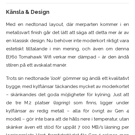
Känsla & Design
Med en nedtonad layout, där merparten kommer i en
metallsvart finish går det lätt att säga att detta mer är av
en klassisk design. Nu behöver inte moderkort riktigt vara
estetiskt tilltalande i min mening, och även om denna
B760 Tomahawk Wifi verkar mer dämpad – är den ändå
stilren på ett avskalat manér.
Trots sin nedtonade ’
look
’ gömmer sig ändå ett kvalitativt
bygge, med kylflänsar täckandes mycket av moderkortet
– skänkandes det goda möjligheter för kylning. Just att
de tre M.2 platser (
lagring
) som finns, ligger under
kylflänsar av redig metall – alla för övrigt av Gen 4
modell – gör inte bara att de hålls nere i temperatur, utan
skänker även ett stöd för uppåt 7 000 MB/s läsning per