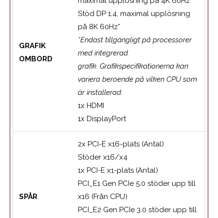
maximal upplösning på 4K 60Hz*
Stöd DP 1.4, maximal upplösning
på 8K 60Hz*
*Endast tillgängligt på processorer
GRAFIK
med integrerad
OMBORD
grafik. Grafikspecifikationerna kan
variera beroende på vilken CPU som
är installerad.
1x HDMI
1x DisplayPort
2x PCI-E x16-plats (Antal)
Stöder x16/x4
1x PCI-E x1-plats (Antal)
PCI_E1 Gen PCIe 5.0 stöder upp till
SPÅR
x16 (Från CPU)
PCI_E2 Gen PCIe 3.0 stöder upp till