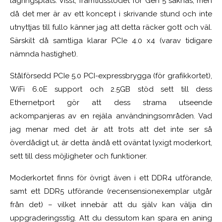
lagringsplats. Visst, framtidsstödet för Gen 5 saknas, men
då det mer är av ett koncept i skrivande stund och inte
utnyttjas till fullo känner jag att detta räcker gott och väl.
Särskilt då samtliga klarar PCIe 4.0 x4 (varav tidigare
nämnda hastighet).
Stålförsedd PCIe 5.0 PCI-expressbrygga (för grafikkortet),
WiFi 6.0E support och 2.5GB stöd sett till dess
Ethernetport gör att dess strama utseende
ackompanjeras av en rejäla användningsområden. Vad
jag menar med det är att trots att det inte ser så
överdådigt ut, är detta ändå ett oväntat lyxigt moderkort,
sett till dess möjligheter och funktioner.
Moderkortet finns för övrigt även i ett DDR4 utförande,
samt ett DDR5 utförande (recensensionexemplar utgår
från det) – vilket innebär att du själv kan välja din
uppgraderingsstig. Att du dessutom kan spara en aning