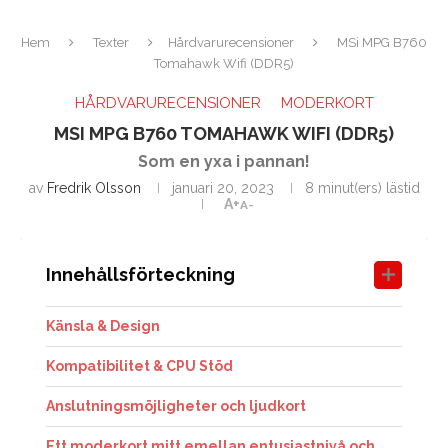
Hem
Texter
Hårdvarurecensioner
MSi MPG B760
Tomahawk Wifi (DDR5)
HÅRDVARURECENSIONER
MODERKORT
MSI MPG B760 TOMAHAWK WIFI (DDR5)
Som en yxa i pannan!
av
Fredrik Olsson
januari 20, 2023
8 minut(ers) lästid
A+
A-
Innehållsförteckning
Känsla & Design
Kompatibilitet & CPU Stöd
Anslutningsmöjligheter och ljudkort
Ett moderkort mitt emellan entusiastnivå och