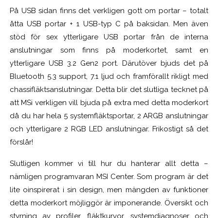
På USB sidan finns det verkligen gott om portar – totalt
åtta USB portar + 1 USB-typ C på baksidan. Men även
stöd för sex ytterligare USB portar från de interna
anslutningar som finns på moderkortet, samt en
ytterligare USB 3.2 Gen2 port. Därutöver bjuds det på
Bluetooth 5.3 support, 7.1 ljud och framförallt rikligt med
chassifläktsanslutningar. Detta blir det slutliga tecknet på
att MSi verkligen vill bjuda på extra med detta moderkort
då du har hela 5 systemfläktsportar, 2 ARGB anslutningar
och ytterligare 2 RGB LED anslutningar. Frikostigt så det
förslår!
Slutligen kommer vi till hur du hanterar allt detta –
nämligen programvaran MSI Center. Som program är det
lite oinspirerat i sin design, men mängden av funktioner
detta moderkort möjliggör är imponerande. Översikt och
styrning av profiler, fläktkurvor, systemdiagnoser och