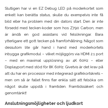
Slutligen har vi en EZ Debug LED på moderkortet som
enkelt kan berätta status, skulle du exempelvis inte få
bild eller ha problem med din dators start. Den är inte
försedd med tecken-koder som hos Z790 Carbon, men
är ändå en god assistans vid felsökningar. Bara
ytterligare ett gott tecken på framförhållning. Något som
dessutom lite går hand i hand med moderkortets
inbygga grafikmodul – vilket möjliggörs via HDMI 2.1 port
– med en maximal upplösning av 4K 60Hz – eller
Displayport med stöd för 8K 60Hz. Givetvis är det krav på
att du har en processor med integrerad grafikkortskrets –
men om så är fallet finns fler enkla sätt att felsöka om
något skulle uppstå i framtiden. Framtidssäkert och
genomtänkt!
Anslutningsmöjligheter och ljudkort