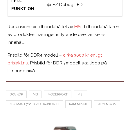
LED-
4x EZ Debug LED
FUNKTION
Recensionsex tillhandahållet av
MSi
. Tillhandahållaren
av produkten har inget inflytande över artikelns
innehåll.
Prisbild för DDR4 modell –
cirka 3000 kr enligt
prisjakt.nu
. Prisbild för DDR5 modell ska ligga på
liknande nivå.
BRA KÖP
MB
MODERKORT
MSI
MSI MAG B760 TOMAHAWK WIFI
RAM MINNE
RECENSION