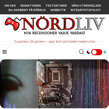
OM OSS
REDAKTIONEN
TESTDATORER
VÅRA UTMÄRKELSER
BLI SKRIBENT PÅ NÖRDLIV
WEBBUTIK
INTEGRITETSPOLICY
Av gamers, för gamers – spel, tech och nörderi sedan 2014.