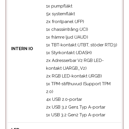
1x pumpfläkt
5x systemfläkt
2x frontpanel (JFP)
1x chassiintrång (JCI)
1x främre ljud (JAUD)
1x TBT-kontakt (JTBT, stöder RTD3)
INTERN IO
1x Styrkontakt (JDASH)
2x Adresserbar V2 RGB LED-
kontakt (JARGB_V2)
2x RGB LED-kontakt (JRGB)
1x TPM-stifthuvud (Support TPM
2.0)
4x USB 2.0-portar
2x USB 3.2 Gen1 Typ A-portar
1x USB 3.2 Gen2 Typ A-portar