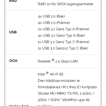
RÄD
RAID 10 för SATA-lagringsenheter
4x USB 2.0 (Bak)
4x USB 2.0 (Främre)
2x USB 3.2 Gen1 Typ A (Främre)
USB
4x USB 3.2 Gen2 Typ A (Bak)
1x USB 3.2 Gen2 Typ C (Främre)
1x USB 3.2 Gen2x2 Typ C (Bak)
®
OCH
Realtek
2,5 Gbps LAN
®
Intel
Wi-Fi 6E
Den trådlösa modulen är
förinstallerad i M.2 (Key-E) kortplats
Stöder MU-MIMO TX/RX, 2.4GHz /
5GHz / 6GHz* (160MHz) upp till