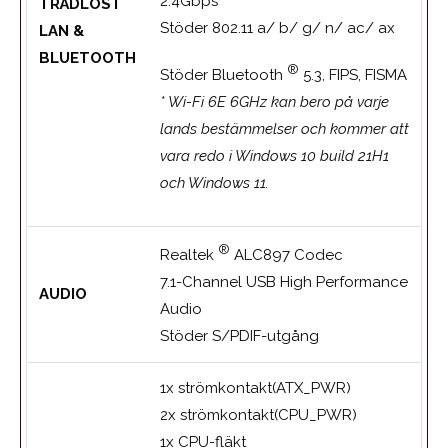
2.4Gbps
TRÅDLÖST
Stöder 802.11 a/ b/ g/ n/ ac/ ax
LAN &
BLUETOOTH
®
Stöder Bluetooth
5.3, FIPS, FISMA
* Wi-Fi 6E 6GHz kan bero på varje
lands bestämmelser och kommer att
vara redo i Windows 10 build 21H1
och Windows 11.
®
Realtek
ALC897 Codec
7.1-Channel USB High Performance
AUDIO
Audio
Stöder S/PDIF-utgång
1x strömkontakt(ATX_PWR)
2x strömkontakt(CPU_PWR)
1x CPU-fläkt