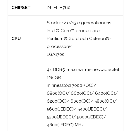
CHIPSET
INTEL B760
Stöder 12:e/13:e generationens
Intel® Core™-processorer,
CPU
Pentium® Gold och Celeron®-
processorer
LGA1700
4x DDR5, maximal minneskapacitet
128 GB
minnesstöd 7000+(OC)/
6800(OC)/ 6600(OC)/ 6400(OC)/
6200(OC)/ 6000(OC)/ 5800(OC)/
5600(JEDEC)/ 5400(JEDEC)/
5200(JEDEC)/ 5000(JEDEC)/
4800(JEDEC) MHz