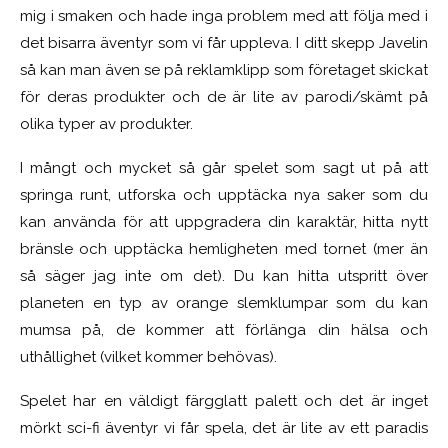
mig i smaken och hade inga problem med att följa med i
det bisarra äventyr som vi får uppleva. I ditt skepp Javelin
så kan man även se på reklamklipp som företaget skickat
för deras produkter och de är lite av parodi/skämt på
olika typer av produkter.
I mångt och mycket så går spelet som sagt ut på att
springa runt, utforska och upptäcka nya saker som du
kan använda för att uppgradera din karaktär, hitta nytt
bränsle och upptäcka hemligheten med tornet (mer än
så säger jag inte om det). Du kan hitta utspritt över
planeten en typ av orange slemklumpar som du kan
mumsa på, de kommer att förlänga din hälsa och
uthållighet (vilket kommer behövas).
Spelet har en väldigt färgglatt palett och det är inget
mörkt sci-fi äventyr vi får spela, det är lite av ett paradis