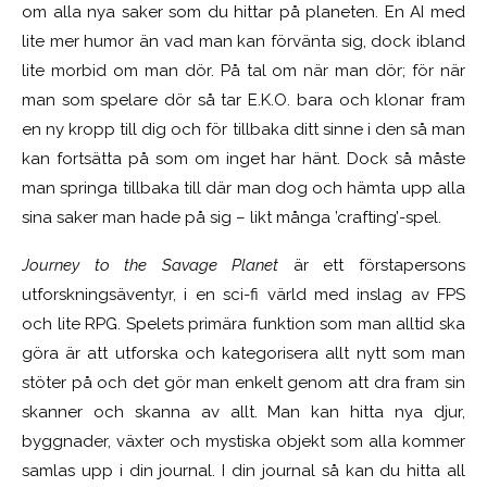
om alla nya saker som du hittar på planeten. En AI med
lite mer humor än vad man kan förvänta sig, dock ibland
lite morbid om man dör. På tal om när man dör; för när
man som spelare dör så tar E.K.O. bara och klonar fram
en ny kropp till dig och för tillbaka ditt sinne i den så man
kan fortsätta på som om inget har hänt. Dock så måste
man springa tillbaka till där man dog och hämta upp alla
sina saker man hade på sig – likt många ’crafting’-spel.
Journey to the Savage Planet
är ett förstapersons
utforskningsäventyr, i en sci-fi värld med inslag av FPS
och lite RPG. Spelets primära funktion som man alltid ska
göra är att utforska och kategorisera allt nytt som man
stöter på och det gör man enkelt genom att dra fram sin
skanner och skanna av allt. Man kan hitta nya djur,
byggnader, växter och mystiska objekt som alla kommer
samlas upp i din journal. I din journal så kan du hitta all