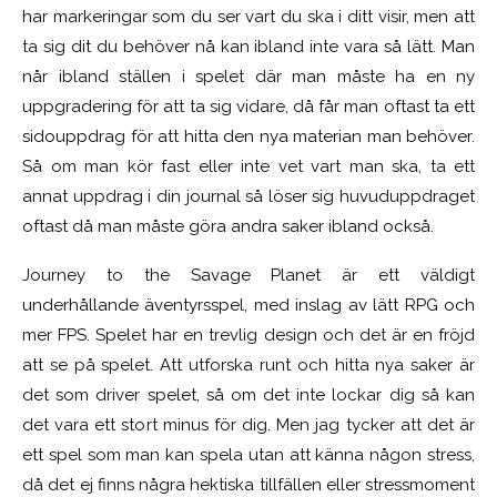
har markeringar som du ser vart du ska i ditt visir, men att
ta sig dit du behöver nå kan ibland inte vara så lätt. Man
når ibland ställen i spelet där man måste ha en ny
uppgradering för att ta sig vidare, då får man oftast ta ett
sidouppdrag för att hitta den nya materian man behöver.
Så om man kör fast eller inte vet vart man ska, ta ett
annat uppdrag i din journal så löser sig huvuduppdraget
oftast då man måste göra andra saker ibland också.
Journey to the Savage Planet är ett väldigt
underhållande äventyrsspel, med inslag av lätt RPG och
mer FPS. Spelet har en trevlig design och det är en fröjd
att se på spelet. Att utforska runt och hitta nya saker är
det som driver spelet, så om det inte lockar dig så kan
det vara ett stort minus för dig. Men jag tycker att det är
ett spel som man kan spela utan att känna någon stress,
då det ej finns några hektiska tillfällen eller stressmoment