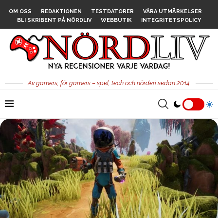
OM OSS
REDAKTIONEN
TESTDATORER
VÅRA UTMÄRKELSER
BLI SKRIBENT PÅ NÖRDLIV
WEBBUTIK
INTEGRITETSPOLICY
Av gamers, för gamers – spel, tech och nörderi sedan 2014.