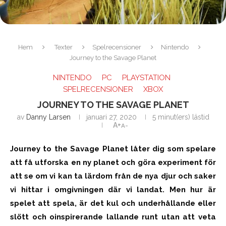
Hem
Texter
Spelrecensioner
Nintendo
Journey to the Savage Planet
NINTENDO
PC
PLAYSTATION
SPELRECENSIONER
XBOX
JOURNEY TO THE SAVAGE PLANET
av
Danny Larsen
januari 27, 2020
5 minut(ers) lästid
A+
A-
Journey to the Savage Planet låter dig som spelare
att få utforska en ny planet och göra experiment för
att se om vi kan ta lärdom från de nya djur och saker
vi hittar i omgivningen där vi landat. Men hur är
spelet att spela, är det kul och underhållande eller
slött och oinspirerande lallande runt utan att veta