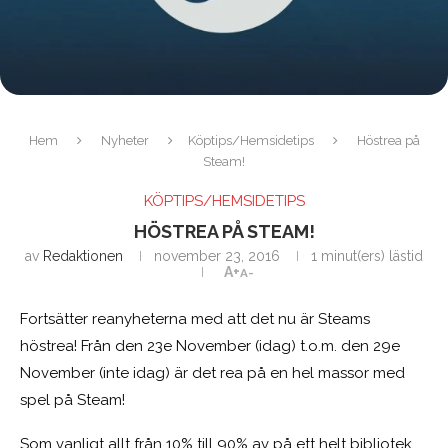
Hem
Nyheter
Köptips/Hemsidetips
Höstrea på
Steam!
KÖPTIPS/HEMSIDETIPS
HÖSTREA PÅ STEAM!
av
Redaktionen
november 23, 2016
1 minut(ers) lästid
A+
A-
Fortsätter reanyheterna med att det nu är Steams
höstrea! Från den 23e November (idag) t.o.m. den 29e
November (inte idag) är det rea på en hel massor med
spel på Steam!
Som vanligt allt från 10% till 90% av på ett helt bibliotek