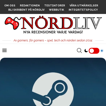
OM OSS
REDAKTIONEN
TESTDATORER
VÅRA UTMÄRKELSER
BLI SKRIBENT PÅ NÖRDLIV
WEBBUTIK
INTEGRITETSPOLICY
Av gamers, för gamers – spel, tech och nörderi sedan 2014.