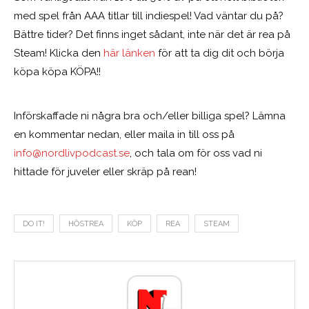
med spel från AAA titlar till indiespel! Vad väntar du på?
Bättre tider? Det finns inget sådant, inte när det är rea på
Steam! Klicka den
här länken
för att ta dig dit och börja
köpa köpa KÖPA!!
Införskaffade ni några bra och/eller billiga spel? Lämna
en kommentar nedan, eller maila in till oss på
info@nordlivpodcast.se
, och tala om för oss vad ni
hittade för juveler eller skräp på rean!
DO IT!
HÖSTREA
KÖP
REA
STEAM