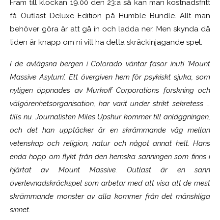
Fram till klockan 19.00 den 23:a så kan man kostnadsfritt
få Outlast Deluxe Edition på Humble Bundle. Allt man
behöver göra är att gå in och ladda ner. Men skynda då
tiden är knapp om ni vill ha detta skräckinjagande spel.
I de avlägsna bergen i Colorado väntar fasor inuti ’Mount
Massive Asylum’. Ett övergiven hem för psykiskt sjuka, som
nyligen öppnades av Murkoff Corporations forskning och
välgörenhetsorganisation, har varit under strikt sekretess …
tills nu. Journalisten Miles Upshur kommer till anläggningen,
och det han upptäcker är en skrämmande väg mellan
vetenskap och religion, natur och något annat helt. Hans
enda hopp om flykt från den hemska sanningen som finns i
hjärtat av Mount Massive. Outlast är en sann
överlevnadskräckspel som arbetar med att visa att de mest
skrämmande monster av alla kommer från det mänskliga
sinnet.