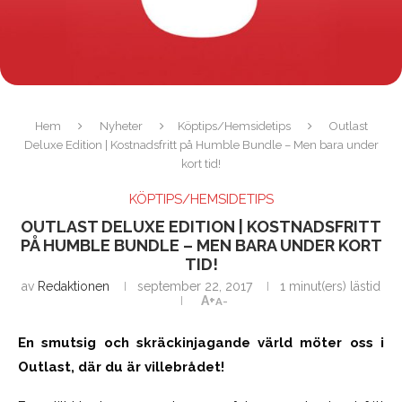
Hem
Nyheter
Köptips/Hemsidetips
Outlast
Deluxe Edition | Kostnadsfritt på Humble Bundle – Men bara under
kort tid!
KÖPTIPS/HEMSIDETIPS
OUTLAST DELUXE EDITION | KOSTNADSFRITT
PÅ HUMBLE BUNDLE – MEN BARA UNDER KORT
TID!
av
Redaktionen
september 22, 2017
1 minut(ers) lästid
A+
A-
En smutsig och skräckinjagande värld möter oss i
Outlast, där du är villebrådet!