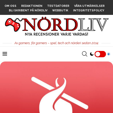
OM OSS
REDAKTIONEN
TESTDATORER
VÅRA UTMÄRKELSER
BLI SKRIBENT PÅ NÖRDLIV
WEBBUTIK
INTEGRITETSPOLICY
Av gamers, för gamers – spel, tech och nörderi sedan 2014.