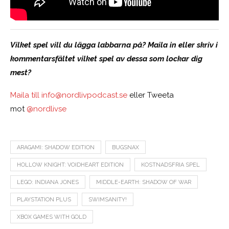
Vilket spel vill du lägga labbarna på? Maila in eller skriv i
kommentarsfältet vilket spel av dessa som lockar dig
mest?
Maila till
info@nordlivpodcast.se
eller Tweeta
mot
@nordlivse
ARAGAMI: SHADOW EDITION
BUGSNAX
HOLLOW KNIGHT: VOIDHEART EDITION
KOSTNADSFRIA SPEL
LEGO: INDIANA JONES
MIDDLE-EARTH: SHADOW OF WAR
PLAYSTATION PLUS
SWIMSANITY!
XBOX GAMES WITH GOLD