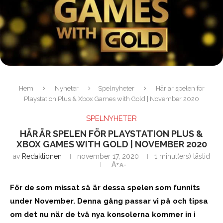
Hem
Nyheter
Spelnyheter
Här är spelen för
Playstation Plus & Xbox Games with Gold | November 2020
SPELNYHETER
HÄR ÄR SPELEN FÖR PLAYSTATION PLUS &
XBOX GAMES WITH GOLD | NOVEMBER 2020
av
Redaktionen
november 17, 2020
1 minut(ers) lästid
A+
A-
För de som missat så är dessa spelen som funnits
under November. Denna gång passar vi på och tipsa
om det nu när de två nya konsolerna kommer in i