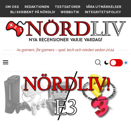
OM OSS
REDAKTIONEN
TESTDATORER
VÅRA UTMÄRKELSER
BLI SKRIBENT PÅ NÖRDLIV
WEBBUTIK
INTEGRITETSPOLICY
Av gamers, för gamers – spel, tech och nörderi sedan 2014.