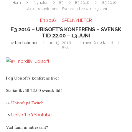
Hem
Nyheter
E3
E3 2016
E3 2016 –
Ubisoft’s konferens – Svensk tid 22.00 – 13 Juni
E3 2016
SPELNYHETER
E3 2016 – UBISOFT’S KONFERENS – SVENSK
TID 22.00 – 13 JUNI
av
Redaktionen
juni 13, 2016
1 minut(ers) lästid
A+
A-
Följ Ubisoft’s konferens live!
Startar ikväll 22.00 svensk tid!
->
Ubisoft på Twitch
->
Ubisoft på Youtube
Vad fann ni intressant?