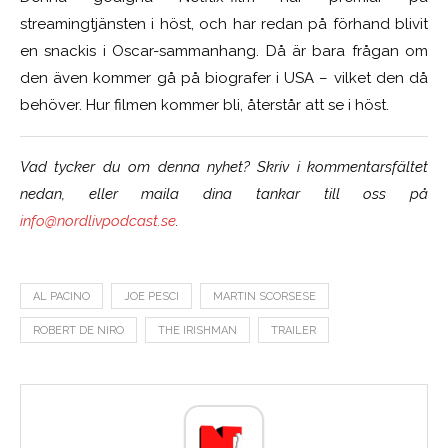
streamingtjänsten i höst, och har redan på förhand blivit
en snackis i Oscar-sammanhang. Då är bara frågan om
den även kommer gå på biografer i USA – vilket den då
behöver. Hur filmen kommer bli, återstår att se i höst.
Vad tycker du om denna nyhet? Skriv i kommentarsfältet
nedan, eller maila dina tankar till oss på
info@nordlivpodcast.se
.
AL PACINO
JOE PESCI
MARTIN SCORSESE
ROBERT DE NIRO
THE IRISHMAN
TRAILER