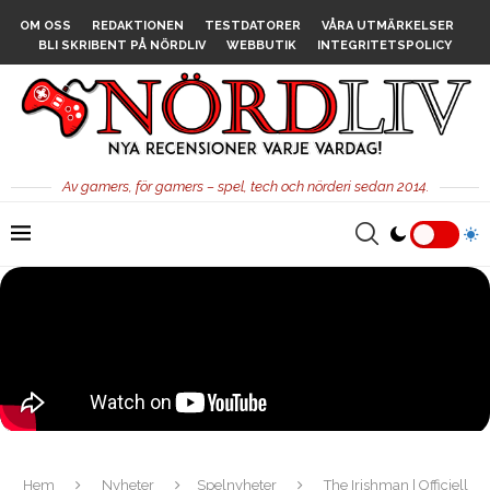
OM OSS
REDAKTIONEN
TESTDATORER
VÅRA UTMÄRKELSER
BLI SKRIBENT PÅ NÖRDLIV
WEBBUTIK
INTEGRITETSPOLICY
Av gamers, för gamers – spel, tech och nörderi sedan 2014.
Hem
Nyheter
Spelnyheter
The Irishman | Officiell