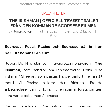
Teasertrailer från den kommande Scorsese filmen
SPELNYHETER
THE IRISHMAN | OFFICIELL TEASERTRAILER
FRÅN DEN KOMMANDE SCORSESE FILMEN
av
Redaktionen
juli 31, 2019
1 minut(ers) lästid
A+
A-
Scorsese, Pesci, Pacino och Scorsese går in i en
bar…..ut kommer en film!
Robert De Niro står som huvudrollsinnehavare i
The
Irishman,
som handlar om lönnmördaren Frank ”The
Irishman” Sheeran, som påstås ha genomfört mer än 25
mord. Al Pacino skildrar den ökända dödade
arbetsledaren Jimmy Hoffa i filmen som är första gången
som han arbetar med Scorsese.
Denna gedigna Netflix-film har premiär på