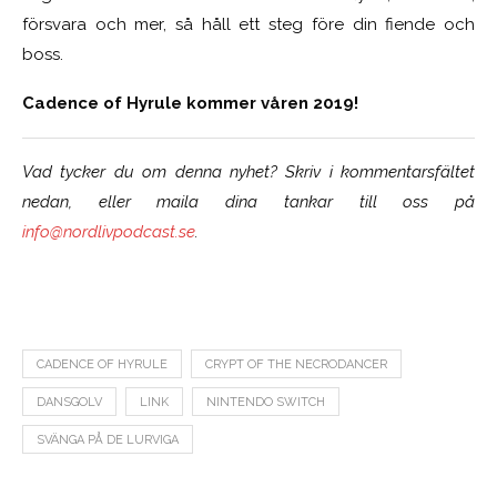
försvara och mer, så håll ett steg före din fiende och
boss.
Cadence of Hyrule kommer våren 2019!
Vad tycker du om denna nyhet? Skriv i kommentarsfältet
nedan, eller maila dina tankar till oss på
info@nordlivpodcast.se
.
CADENCE OF HYRULE
CRYPT OF THE NECRODANCER
DANSGOLV
LINK
NINTENDO SWITCH
SVÄNGA PÅ DE LURVIGA