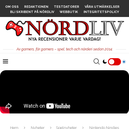
OM OSS
REDAKTIONEN
TESTDATORER
VÅRA UTMÄRKELSER
BLI SKRIBENT PÅ NÖRDLIV
WEBBUTIK
INTEGRITETSPOLICY
Av gamers, för gamers – spel, tech och nörderi sedan 2014.
Hem
Nyheter
Spelnyheter
Nintendo Nindies