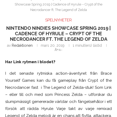
Showcase Spring 2019 | Cadence of Hyrule – Crypt of the
Necrodancer ft. The Legend of Zelda
SPELNYHETER
NINTENDO NINDIES SHOWCASE SPRING 2019 |
CADENCE OF HYRULE – CRYPT OF THE
NECRODANCER FT. THE LEGEND OF ZELDA
av
Redaktionen
mars 20, 2019
1 minut(ers) lästid
A+
A-
Har Link rytmen i blodet?
I det senaste rytmiska action-äventyret från Brace
Yourself Games kan du få gameplay från Crypt of the
Necrodancer fast i The Legend of Zelda-stuk! Som Link
– eller till och med som Princess Zelda – utforskar du
slumpmässigt genererade världar och fängelsehålor i ett
försök att rädda Hyrule. Varje takt av varje remixad
Legend of Zelda melodi är en chans att flytta, attackera,