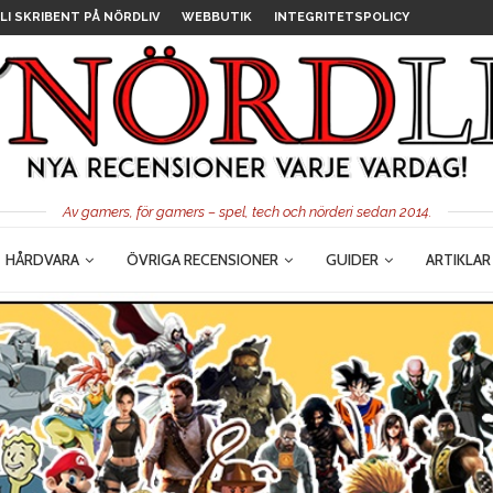
LI SKRIBENT PÅ NÖRDLIV
WEBBUTIK
INTEGRITETSPOLICY
Av gamers, för gamers – spel, tech och nörderi sedan 2014.
HÅRDVARA
ÖVRIGA RECENSIONER
GUIDER
ARTIKLAR