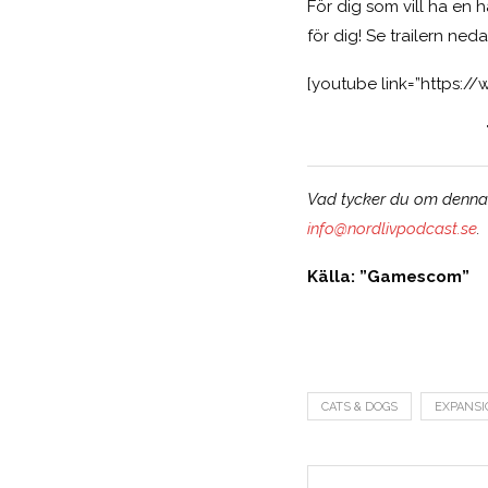
För dig som vill ha en h
för dig! Se trailern ne
[youtube link=”https:
Vad tycker du om denna n
info@nordlivpodcast.se
.
Källa: ”Gamescom”
CATS & DOGS
EXPANSI