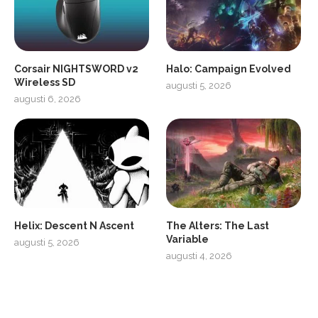
Corsair NIGHTSWORD v2
Halo: Campaign Evolved
Wireless SD
augusti 5, 2026
augusti 6, 2026
2
Soundcore Liberty 5 Pro
Helix: Descent N Ascent
The Alters: The Last
Variable
augusti 5, 2026
augusti 4, 2026