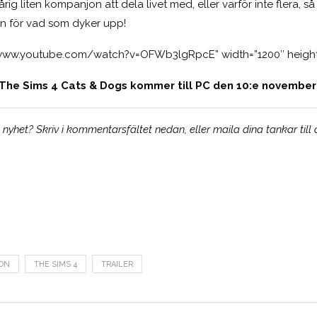
årig liten kompanjon att dela livet med, eller varför inte flera, 
dan för vad som dyker upp!
//www.youtube.com/watch?v=OFWb3lgRpcE” width=”1200″ height
The Sims 4 Cats & Dogs kommer till PC den 10:e november
yhet? Skriv i kommentarsfältet nedan, eller maila dina tankar till
ON
THE SIMS 4
TRAILER