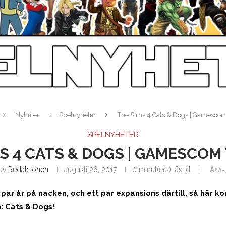
Nyheter
Spelnyheter
The Sims 4 Cats & Dogs | Gamescom 
SPELNYHETER
S 4 CATS & DOGS | GAMESCOM
av
Redaktionen
augusti 26, 2017
0 minut(ers) lästid
A+
A-
 par år på nacken, och ett par expansions därtill, så här 
: Cats & Dogs!