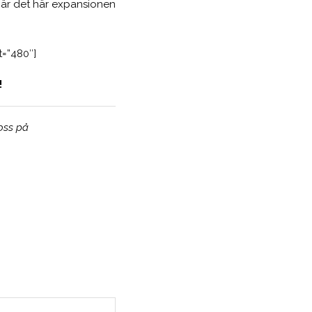
så är det här expansionen
=”480″]
!
 oss på