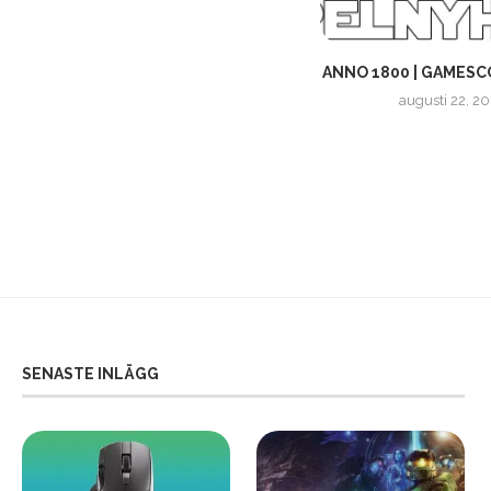
THIS IS STAR WARS
ANNO 1800 | GAMESC
BATTLEFRONT II | TRAILER
augusti 22, 20
september 26, 2017
SENASTE INLÄGG