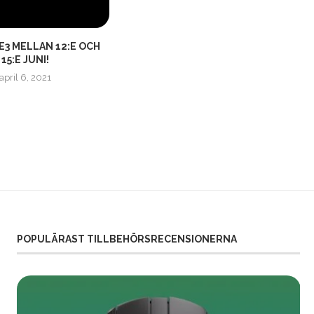
 E3 MELLAN 12:E OCH
DRUIDER I ANTÅGANDE TILL
15:E JUNI!
BALDUR’S GATE 3!
april 6, 2021
februari 18, 2021
POPULÄRAST TILLBEHÖRSRECENSIONERNA