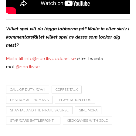
Vilket spel vill du lägga labbarna på? Maila in eller skriv i
kommentarsfältet vilket spel av dessa som lockar dig
mest?
Maila till
info@nordlivpodcast.se
eller Tweeta
mot
@nordlivse
CALL OF DUTY: WWII
COFFEE TALK
DESTROY ALL HUMANS
PLAYSTATION PLUS
SHANTAE AND THE PIRATE'S CURSE
SINE MORA
STAR WARS BATTLEFRONT II
XBOX GAMES WITH GOLD