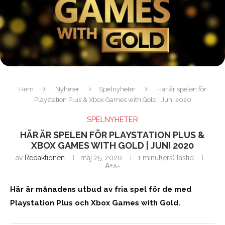
Hem
Nyheter
Spelnyheter
Här är spelen för
Playstation Plus & Xbox Games with Gold | Juni 2020
SPELNYHETER
HÄR ÄR SPELEN FÖR PLAYSTATION PLUS &
XBOX GAMES WITH GOLD | JUNI 2020
av
Redaktionen
maj 25, 2020
1 minut(ers) lästid
A+
A-
Här är månadens utbud av fria spel för de med
Playstation Plus och Xbox Games with Gold.