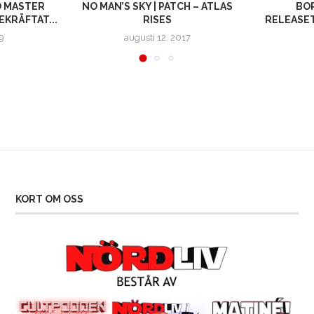
O MASTER
NO MAN’S SKY | PATCH – ATLAS
BOR
EKRÄFTAT...
RISES
RELEASE
9
augusti 12, 2017
KORT OM OSS