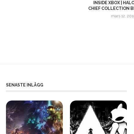
HEARTS OF IRON IV FÖR ALLA!
INSIDE XBOX | HAL
GÅR BRA...
CHIEF COLLECTION B
februari 20, 2017
mars 12, 201
SENASTE INLÄGG