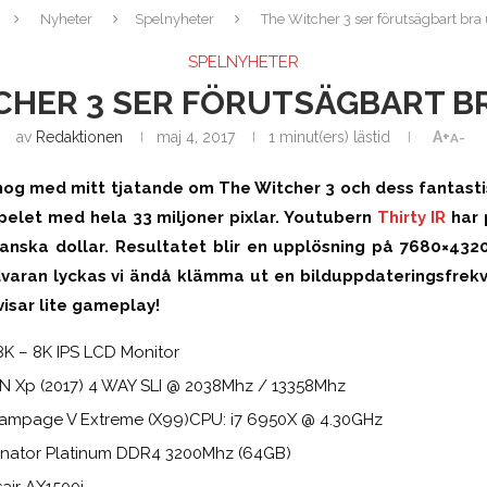
Nyheter
Spelnyheter
The Witcher 3 ser förutsägbart bra 
SPELNYHETER
CHER 3 SER FÖRUTSÄGBART BRA
av
Redaktionen
maj 4, 2017
1 minut(ers) lästid
A+
A-
og med mitt tjatande om The Witcher 3 och dess fantastis
pelet med hela 33 miljoner pixlar. Youtubern
Thirty IR
har 
anska dollar. Resultatet blir en upplösning på 7680×4320
varan lyckas vi ändå klämma ut en bilduppdateringsfrek
visar lite gameplay!
8K – 8K IPS LCD Monitor
N Xp (2017) 4 WAY SLI @ 2038Mhz / 13358Mhz
Rampage V Extreme (X99)CPU: i7 6950X @ 4.30GHz
inator Platinum DDR4 3200Mhz (64GB)
air AX1500i