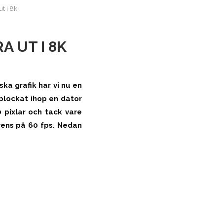
ut i 8k
 UT I 8K
ka grafik har vi nu en
plockat ihop en dator
 pixlar och tack vare
vens på 60 fps. Nedan