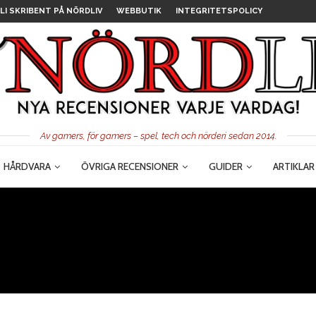
LI SKRIBENT PÅ NÖRDLIV
WEBBUTIK
INTEGRITETSPOLICY
Av gamers, för gamers – spel, tech och nörderi sedan 2014.
HÅRDVARA
ÖVRIGA RECENSIONER
GUIDER
ARTIKLAR