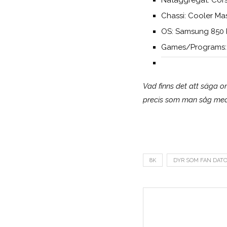
Chassi: Cooler Ma
OS: Samsung 850 
Games/Programs:
Vad finns det att säga 
precis som man såg med 
8K
DYR SOM FAN DAT