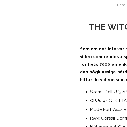
Hem
THE WIT
Som om det inte var n
video som renderar s
för hela 7000 amerik
den högklassiga hård
hittar du videon som 
Skärm: Dell UP321
GPUs: 4x GTX TITA
Moderkort: Asus 
RAM: Corsair Dom
Nätaggregat: Cors