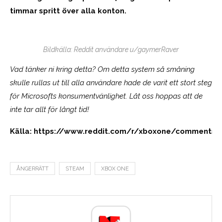
timmar spritt över alla konton.
Bildkälla: Reddit användare u/gaymerRaver
Vad tänker ni kring detta? Om detta system så småning
skulle rullas ut till alla användare hade de varit ett stort steg
för Microsofts konsumentvänlighet. Låt oss hoppas att de
inte tar allt för långt tid!
Källa: https://www.reddit.com/r/xboxone/comments/6
ÅNGERRÄTT
STEAM
XBOX ONE