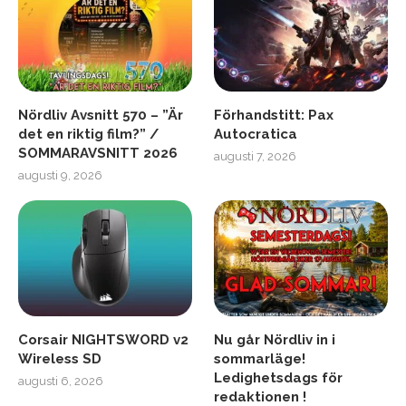
Nördliv Avsnitt 570 – ”Är
Förhandstitt: Pax
det en riktig film?” /
Autocratica
SOMMARAVSNITT 2026
augusti 7, 2026
augusti 9, 2026
Corsair NIGHTSWORD v2
Nu går Nördliv in i
Wireless SD
sommarläge!
Ledighetsdags för
augusti 6, 2026
redaktionen !