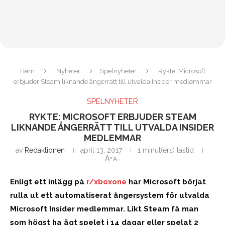
Hem
Nyheter
Spelnyheter
Rykte: Microsoft
erbjuder Steam liknande ångerrätt till utvalda Insider medlemmar
SPELNYHETER
RYKTE: MICROSOFT ERBJUDER STEAM
LIKNANDE ÅNGERRÄTT TILL UTVALDA INSIDER
MEDLEMMAR
av
Redaktionen
april 13, 2017
1 minut(ers) lästid
A+
A-
Enligt ett inlägg på
r/xboxone
har Microsoft börjat
rulla ut ett automatiserat ångersystem för utvalda
Microsoft Insider medlemmar. Likt Steam få man
som högst ha ägt spelet i 14 dagar eller spelat 2