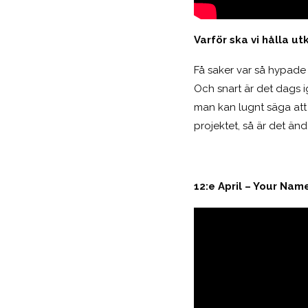
Varför ska vi hålla ut
Få saker var så hypade 
Och snart är det dags ig
man kan lugnt säga att
projektet, så är det ä
12:e April – Your Nam