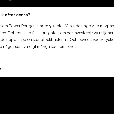
kik efter denna?
som Power Rangers under 90-talet. Varenda unge ville morpha ti
en. Det tror i alla fall Lionsgate, som har investerat 120 miljone
 de hoppas på en stor blockbuster hit. Och oavsett vad vi tyck
ndå något som väldigt många ser fram emot.
e