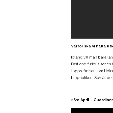
Varför ska vi hålla ut
Ibland vill man bara lä
Fast and furious serie
toppskådisar som Helen
biopubliken. Sen är det
26:e April – Guardians