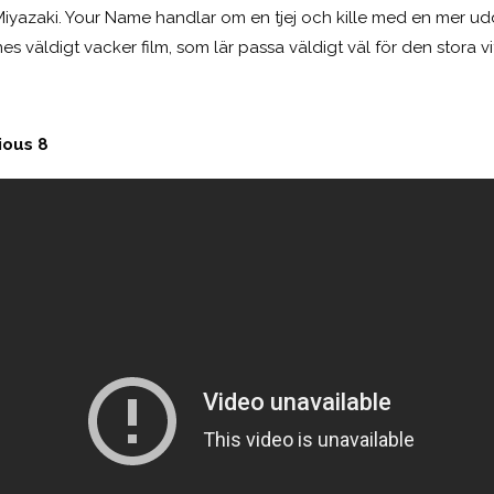
yazaki. Your Name handlar om en tjej och kille med en mer udda
synes väldigt vacker film, som lär passa väldigt väl för den stora 
rious 8