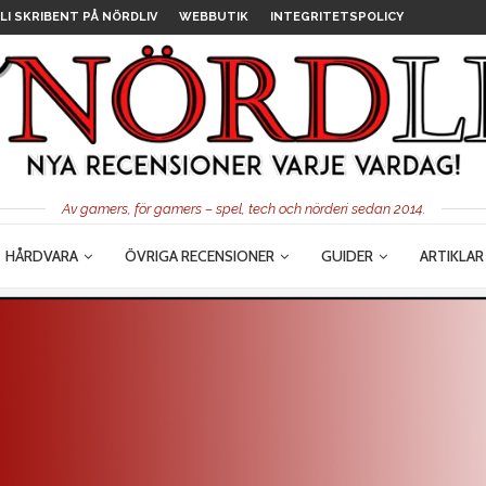
LI SKRIBENT PÅ NÖRDLIV
WEBBUTIK
INTEGRITETSPOLICY
Av gamers, för gamers – spel, tech och nörderi sedan 2014.
HÅRDVARA
ÖVRIGA RECENSIONER
GUIDER
ARTIKLAR