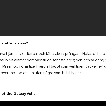
kik efter denna?
mna hjärnan vid dörren, och låta saker sprängas, skjutas och hel
n har blivit alltmer bombastisk de senaste åren; och denna gån
 Mirren och Charlize Theron. Något som verkligen väcker nyfi
 over-the-top action utan några som helst tyglar.
 of the Galaxy Vol.2