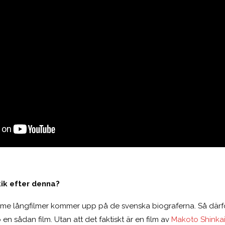
kik efter denna?
ime långfilmer kommer upp på de svenska biograferna. Så därför 
en sådan film. Utan att det faktiskt är en film av
Makoto Shinka