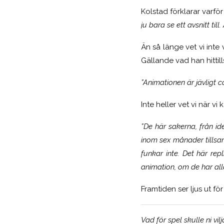
Kolstad förklarar varför
ju bara se ett avsnitt til
Än så länge vet vi inte
Gällande vad han hittill
”Animationen är jävligt co
Inte heller vet vi när vi
”De här sakerna, från id
inom sex månader tillsam
funkar inte. Det här rep
animation, om de har alla
Framtiden ser ljus ut fö
Vad för spel skulle ni vilja