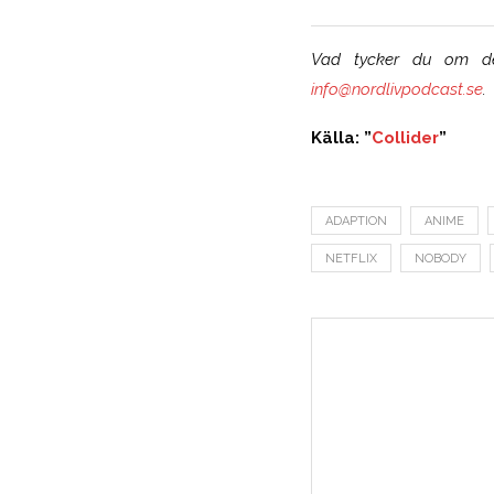
Vad tycker du om den
info@nordlivpodcast.se
.
Källa: ”
Collider
”
ADAPTION
ANIME
NETFLIX
NOBODY