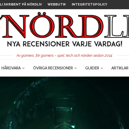
LI SKRIBENT PÅ NÖRDLIV
WEBBUTIK
INTEGRITETSPOLICY
Av gamers, för gamers – spel, tech och nörderi sedan 2014.
HÅRDVARA
ÖVRIGA RECENSIONER
GUIDER
ARTIKLAR