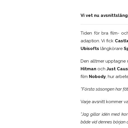
Vi vet nu avsnittsläng
Tiden för bra film- oc
adaption. Vi fick
Castl
Ubisofts
långkörare
Sp
Den alltmer upptagne 
Hitman
och
Just Cau
film
Nobody
, hur arbet
”Första säsongen har fått
Varje avsnitt kommer va
”Jag gillar idén med korta
både vid dennes början o