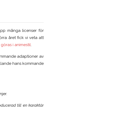
pp många licenser för
örra året fick vi veta att
 göras i animestil
.
mmande adaptioner av
gällande hans kommande
jer.
troducerad till en karaktär