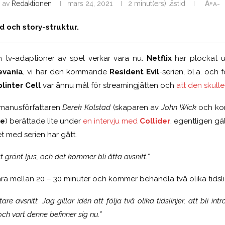
av
Redaktionen
mars 24, 2021
2 minut(ers) lästid
A+
A-
d och story-struktur.
h tv-adaptioner av spel verkar vara nu.
Netflix
har plockat u
evania
, vi har den kommande
Resident Evil
-serien, bl.a. och f
linter Cell
var ännu mål för streamingjätten och
att den skulle
manusförfattaren
Derek Kolstad
(skaparen av
John Wick
och ko
se
) berättade lite under
en intervju med
Collider
, egentligen 
et med serien har gått.
 grönt ljus, och det kommer bli åtta avsnitt.”
ra mellan 20 – 30 minuter och kommer behandla två olika tidslin
re avsnitt. Jag gillar idén att följa två olika tidslinjer, att bli in
ch vart denne befinner sig nu.”