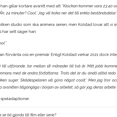
 han gillar kortare avsnitt med att
”Klockan kommer vara 23:40 och
l. Åh, 24 minuter? Cool.’ Jag vill koka ner det till enkla beståndsdelar.
 vilken studio som ska animera serien, men Kolstad lovar att vi s
s har sett säger han:
ol.”
 kan förvänta oss en premiär. Enligt Kolstad verkar 2021 dock inte 
é till utförande, tar mellan 18 månader till två år. Mitt jobb komm
mans med de andra författarna. Trots det är du ändå alltid redo a
liken suger. Skådespelaren vill göra något coolt.’ Men jag tror oc
 avsnitten tillgängliga i början av arbetet, så gör jag deras arbete 
r speladaptioner.
 se bli gjorda till film eller serie?