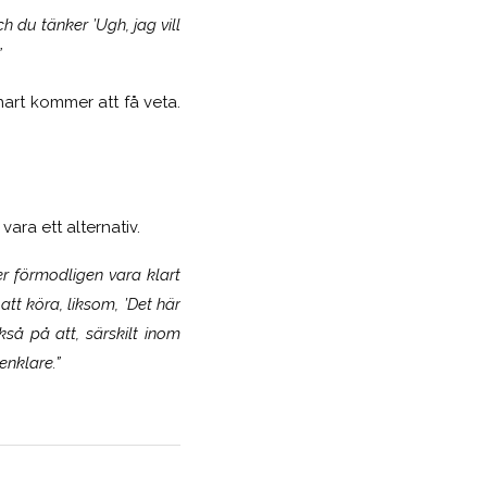
 du tänker ’Ugh, jag vill
”
nart kommer att få veta.
vara ett alternativ.
er förmodligen vara klart
tt köra, liksom, ’Det här
kså på att, särskilt inom
enklare.”