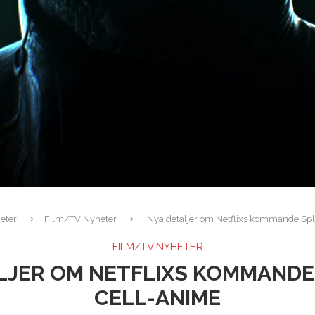
eter
Film/TV Nyheter
Nya detaljer om Netflixs kommande Spl
FILM/TV NYHETER
LJER OM NETFLIXS KOMMANDE
CELL-ANIME