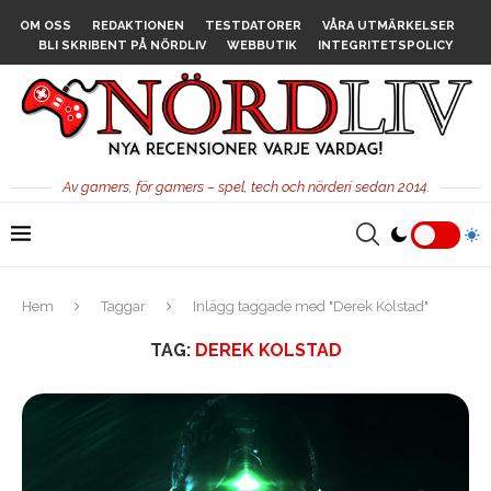
OM OSS
REDAKTIONEN
TESTDATORER
VÅRA UTMÄRKELSER
BLI SKRIBENT PÅ NÖRDLIV
WEBBUTIK
INTEGRITETSPOLICY
Av gamers, för gamers – spel, tech och nörderi sedan 2014.
Hem
Taggar
Inlägg taggade med "Derek Kolstad"
TAG:
DEREK KOLSTAD