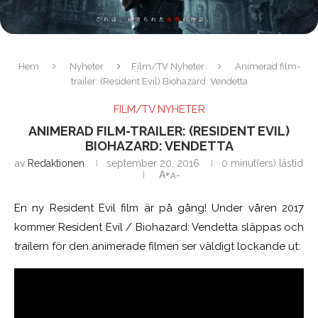
Hem
Nyheter
Film/TV Nyheter
Animerad film-
trailer: (Resident Evil) Biohazard: Vendetta
FILM/TV NYHETER
ANIMERAD FILM-TRAILER: (RESIDENT EVIL)
BIOHAZARD: VENDETTA
av
Redaktionen
september 20, 2016
0 minut(ers) lästid
A+
A-
En ny Resident Evil film är på gång! Under våren 2017
kommer Resident Evil / Biohazard: Vendetta släppas och
trailern för den animerade filmen ser väldigt lockande ut: