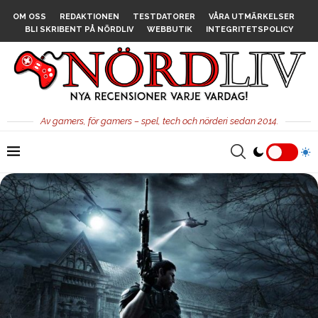
OM OSS
REDAKTIONEN
TESTDATORER
VÅRA UTMÄRKELSER
BLI SKRIBENT PÅ NÖRDLIV
WEBBUTIK
INTEGRITETSPOLICY
Av gamers, för gamers – spel, tech och nörderi sedan 2014.