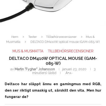
Hem
Texter
Tillbehörsrecensioner
Mus &
Musmatta
DELTACO DM410W optical mouse (GAM-085-W)
MUS & MUSMATTA
TILLBEHÖRSRECENSIONER
DELTACO DM410W OPTICAL MOUSE (GAM-
085-W)
av
Martin "Fyghar" Johansson
januari 23, 2020
3
minut(ers) lästid
A+
A-
Deltaco har släppt ännu en gamingmus med RGB,
den ser riktigt smaskig ut, särskilt den vita. Men hur
fungerar de?