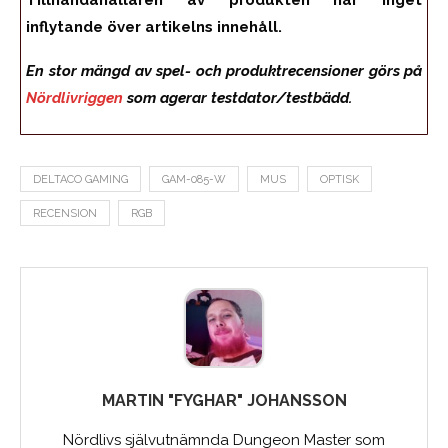
Tillhandahållaren av produkten har inget
inflytande över artikelns innehåll.
En stor mängd av spel- och produktrecensioner görs på
Nördlivriggen
som agerar testdator/testbädd.
DELTACO GAMING
GAM-085-W
MUS
OPTISK
RECENSION
RGB
MARTIN "FYGHAR" JOHANSSON
Nördlivs självutnämnda Dungeon Master som