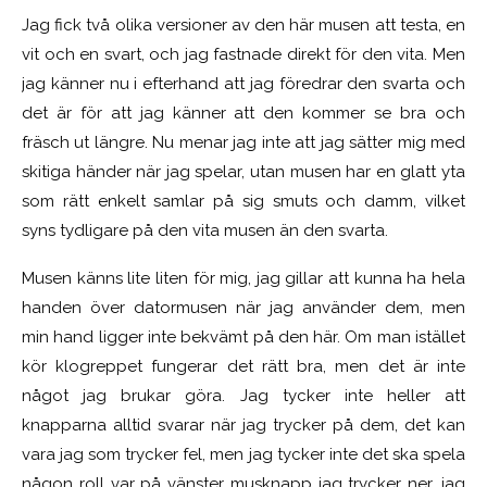
Jag fick två olika versioner av den här musen att testa, en
vit och en svart, och jag fastnade direkt för den vita. Men
jag känner nu i efterhand att jag föredrar den svarta och
det är för att jag känner att den kommer se bra och
fräsch ut längre. Nu menar jag inte att jag sätter mig med
skitiga händer när jag spelar, utan musen har en glatt yta
som rätt enkelt samlar på sig smuts och damm, vilket
syns tydligare på den vita musen än den svarta.
Musen känns lite liten för mig, jag gillar att kunna ha hela
handen över datormusen när jag använder dem, men
min hand ligger inte bekvämt på den här. Om man istället
kör klogreppet fungerar det rätt bra, men det är inte
något jag brukar göra. Jag tycker inte heller att
knapparna alltid svarar när jag trycker på dem, det kan
vara jag som trycker fel, men jag tycker inte det ska spela
någon roll var på vänster musknapp jag trycker ner, jag