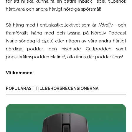
för att ni ska kunna få en bättre inblick i spel, tillbehör,
hårdvara och andra härligt nördiga spörsmål!
Så häng med i entusiastkollektivet som är
Nördliv
- och
framförallt, häng med och lyssna på Nördliv Podcast
(varje söndag kl 15.00) eller någon av våra andra härligt
nördiga poddar, den nischade Cultpodden samt
populärfilmspodden Matiné!; alla finns där poddar finns!
Välkommen!
POPULÄRAST TILLBEHÖRSRECENSIONERNA