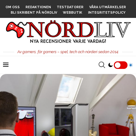
OM OSS
REDAKTIONEN
TESTDATORER
VÅRA UTMÄRKELSER
BLI SKRIBENT PÅ NÖRDLIV
WEBBUTIK
INTEGRITETSPOLICY
Av gamers, för gamers – spel, tech och nörderi sedan 2014.