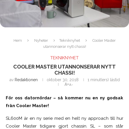
Hem
Nyheter
Tekniknyhet
Cooler Master
utannonserar nytt chassi!
TEKNIKNYHET
COOLER MASTER UTANNONSERAR NYTT
CHASSI!
av
Redaktionen
oktober 30, 2018
1 minut(ers) lästid
A+
A-
För oss datornördar – så kommer nu en ny godsak
från Cooler Master!
SL600M är en ny serie med en helt ny approach till hur
Cooler Master tidigare gjort chassin. SL – som står