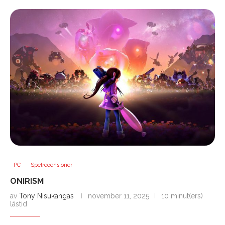
PC
Spelrecensioner
ONIRISM
av
Tony Nisukangas
november 11, 2025
10 minut(ers)
lästid