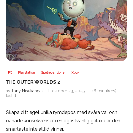
PC
Playstation
Spelrecensioner
Xbox
THE OUTER WORLDS 2
av
Tony Nisukangas
oktober 23, 2025
16 minut(ers)
lästid
Skapa ditt eget unika rymdepos med svåra val och
oanade konsekvenser i en ogästvänlig galax där den
smartaste inte alltid vinner.