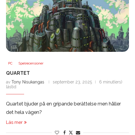
PC
Spelrecensioner
QUARTET
av
Tony Nisukangas
september 23, 2025
6 minut(ers)
lästid
Quartet bjuder på en gripande berättelse men håller
det hela vägen?
Läs mer