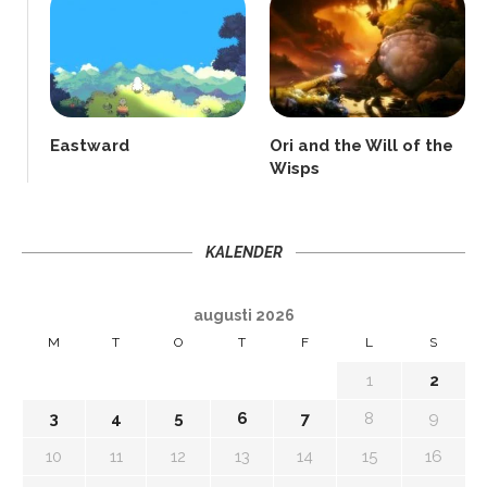
Eastward
Ori and the Will of the
Wisps
KALENDER
augusti 2026
M
T
O
T
F
L
S
1
2
3
4
5
6
7
8
9
10
11
12
13
14
15
16