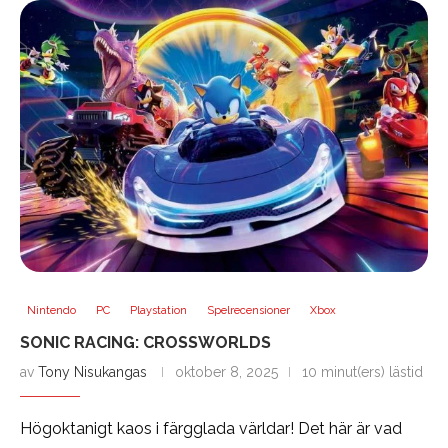
Nintendo
PC
Playstation
Spelrecensioner
Xbox
SONIC RACING: CROSSWORLDS
av
Tony Nisukangas
oktober 8, 2025
10 minut(ers) lästid
Högoktanigt kaos i färgglada världar! Det här är vad