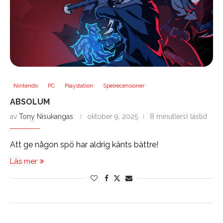
Nintendo
PC
Playstation
Spelrecensioner
ABSOLUM
av
Tony Nisukangas
oktober 9, 2025
8 minut(ers) lästid
Att ge någon spö har aldrig känts bättre!
Läs mer