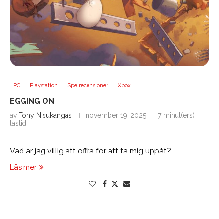
PC
Playstation
Spelrecensioner
Xbox
EGGING ON
av
Tony Nisukangas
november 19, 2025
7 minut(ers)
lästid
Vad är jag villig att offra för att ta mig uppåt?
Läs mer