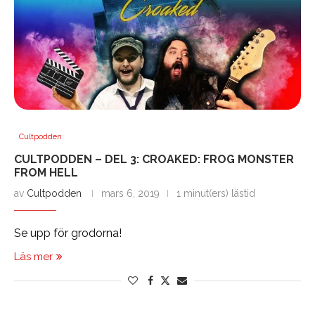
Cultpodden
CULTPODDEN – DEL 3: CROAKED: FROG MONSTER
FROM HELL
av
Cultpodden
mars 6, 2019
1 minut(ers) lästid
Se upp för grodorna!
Läs mer