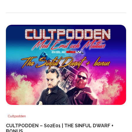
Cultpodden
CULTPODDEN – S02E01 | THE SINFUL DWARF +
BONUS