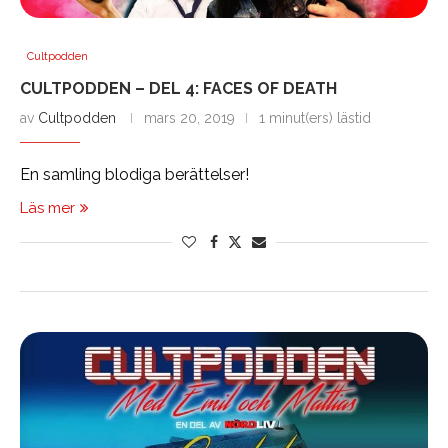
Cultpodden
CULTPODDEN – DEL 4: FACES OF DEATH
av
Cultpodden
mars 20, 2019
1 minut(ers) lästid
En samling blodiga berättelser!
Läs mer