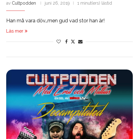
av
Cultpodden
juni 26, 2019
1 minut(ers) lästid
Han må vara döv…men gud vad stor han är!
Läs mer