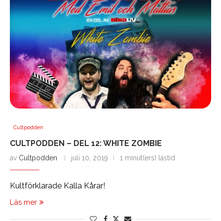
Cultpodden
CULTPODDEN – DEL 12: WHITE ZOMBIE
av
Cultpodden
juli 10, 2019
1 minut(ers) lästid
Kultförklarade Kalla Kårar!
Läs mer