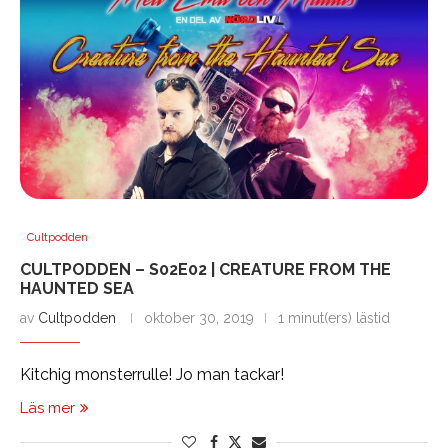
Cultpodden
CULTPODDEN – S02E02 | CREATURE FROM THE
HAUNTED SEA
av
Cultpodden
oktober 30, 2019
1 minut(ers) lästid
Kitchig monsterrulle! Jo man tackar!
Läs mer