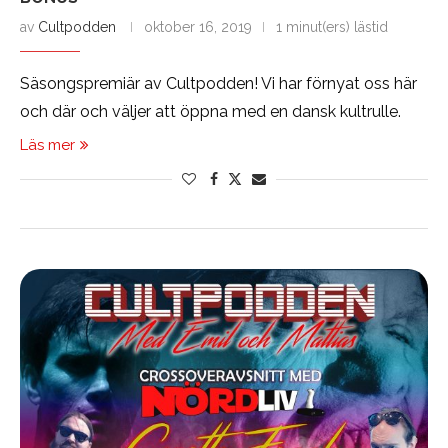
av
Cultpodden
oktober 16, 2019
1 minut(ers) lästid
Säsongspremiär av Cultpodden! Vi har förnyat oss här
och där och väljer att öppna med en dansk kultrulle.
Läs mer