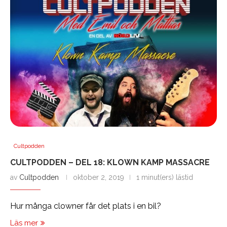
Cultpodden
CULTPODDEN – DEL 18: KLOWN KAMP MASSACRE
av
Cultpodden
oktober 2, 2019
1 minut(ers) lästid
Hur många clowner får det plats i en bil?
Läs mer