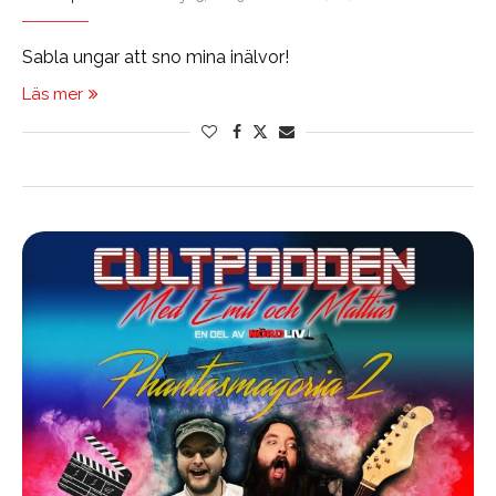
Sabla ungar att sno mina inälvor!
Läs mer