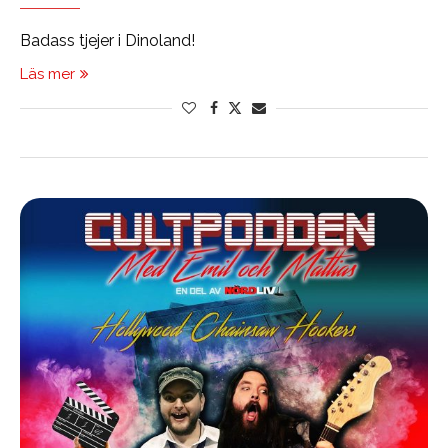
Badass tjejer i Dinoland!
Läs mer