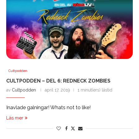
Cultpodden
CULTPODDEN – DEL 6: REDNECK ZOMBIES
av
Cultpodden
april 17, 2019
1 minut(ers) lästid
Inavlade galningar! Whats not to like!
Läs mer