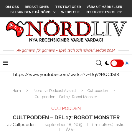
OM OSS
REDAKTIONEN
TESTDATORER
VÅRA UTMÄRKELSER
BLI SKRIBENT PÅ NÖRDLIV
WEBBUTIK
INTEGRITETSPOLICY
Av gamers, för gamers – spel, tech och nörderi sedan 2014.
https://www.youtube.com/watch?v=DqV2RQCtSf8
Hem
Nördlivs Podcast Avsnitt
Cultpodden
Cultpodden – Del 17: Robot Monster
CULTPODDEN
CULTPODDEN – DEL 17: ROBOT MONSTER
av
Cultpodden
september 18, 2019
1 minut(ers) lästid
A+
A-