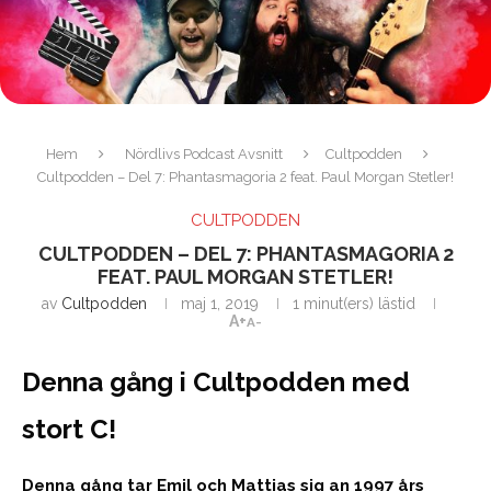
Hem
Nördlivs Podcast Avsnitt
Cultpodden
Cultpodden – Del 7: Phantasmagoria 2 feat. Paul Morgan Stetler!
CULTPODDEN
CULTPODDEN – DEL 7: PHANTASMAGORIA 2
FEAT. PAUL MORGAN STETLER!
av
Cultpodden
maj 1, 2019
1 minut(ers) lästid
A+
A-
Denna gång i Cultpodden med
stort C!
Denna gång tar Emil och Mattias sig an 1997 års