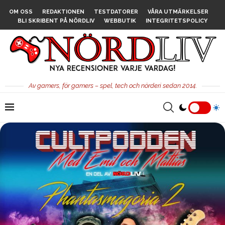
OM OSS
REDAKTIONEN
TESTDATORER
VÅRA UTMÄRKELSER
BLI SKRIBENT PÅ NÖRDLIV
WEBBUTIK
INTEGRITETSPOLICY
Av gamers, för gamers – spel, tech och nörderi sedan 2014.