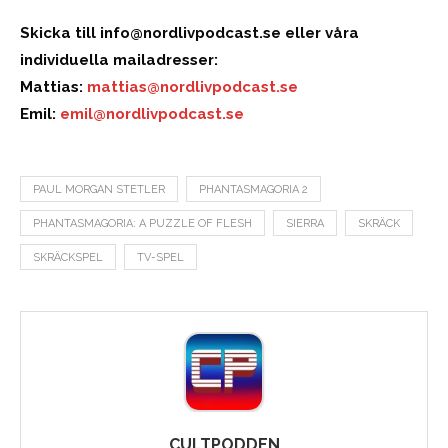
Skicka till
info@nordlivpodcast.se
eller våra
individuella mailadresser:
Mattias:
mattias@nordlivpodcast.se
Emil:
emil@nordlivpodcast.se
PAUL MORGAN STETLER
PHANTASMAGORIA 2
PHANTASMAGORIA: A PUZZLE OF FLESH
SIERRA
SKRÄCK
SKRÄCKSPEL
TV-SPEL
CULTPODDEN