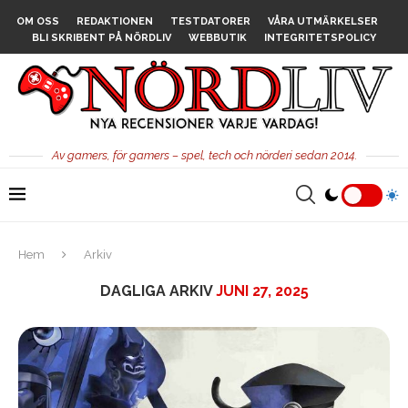
OM OSS
REDAKTIONEN
TESTDATORER
VÅRA UTMÄRKELSER
BLI SKRIBENT PÅ NÖRDLIV
WEBBUTIK
INTEGRITETSPOLICY
Av gamers, för gamers – spel, tech och nörderi sedan 2014.
Hem
Arkiv
DAGLIGA ARKIV
JUNI 27, 2025