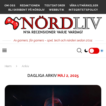
OM OSS
REDAKTIONEN
TESTDATORER
VÅRA UTMÄRKELSER
BLI SKRIBENT PÅ NÖRDLIV
WEBBUTIK
INTEGRITETSPOLICY
Av gamers, för gamers – spel, tech och nörderi sedan 2014.
Hem
Arkiv
DAGLIGA ARKIV
MAJ 2, 2025