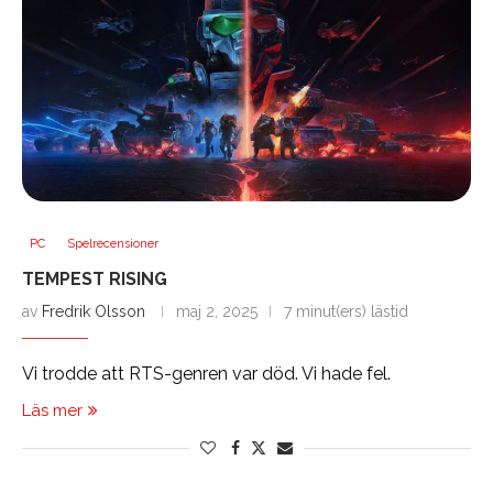
PC
Spelrecensioner
TEMPEST RISING
av
Fredrik Olsson
maj 2, 2025
7 minut(ers) lästid
Vi trodde att RTS-genren var död. Vi hade fel.
Läs mer