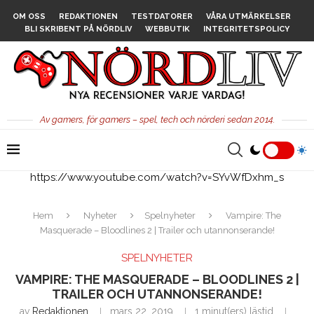
OM OSS
REDAKTIONEN
TESTDATORER
VÅRA UTMÄRKELSER
BLI SKRIBENT PÅ NÖRDLIV
WEBBUTIK
INTEGRITETSPOLICY
Av gamers, för gamers – spel, tech och nörderi sedan 2014.
https://www.youtube.com/watch?v=SYvWfDxhm_s
Hem
Nyheter
Spelnyheter
Vampire: The
Masquerade – Bloodlines 2 | Trailer och utannonserande!
SPELNYHETER
VAMPIRE: THE MASQUERADE – BLOODLINES 2 |
TRAILER OCH UTANNONSERANDE!
av
Redaktionen
mars 22, 2019
1 minut(ers) lästid