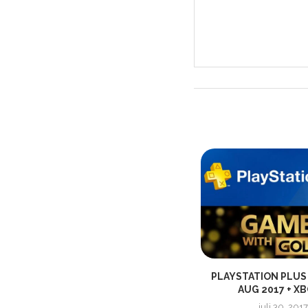
1
POKÉMON VISAR UPP TVÅ NYA
PLAYSTATION PLUS
SPEL!
AUG 2017 + XB
februari 26, 2021
juli 30, 2017