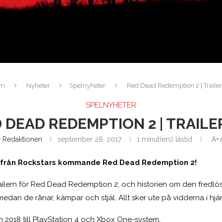
em
Nyheter
Spelnyheter
Red Dead Redemption 2 | Traile
SPELNYHETER
 DEAD REDEMPTION 2 | TRAILE
v
Redaktionen
september 28, 2017
1 minut(ers) lästid
A+
r från Rockstars kommande Red Dead Redemption 2!
trailern för Red Dead Redemption 2; och historien om den fredl
dan de rånar, kämpar och stjäl. Allt sker ute på vidderna i hjär
n 2018 till PlayStation 4 och Xbox One-system.