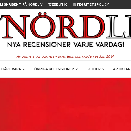
LI SKRIBENT PÅ NÖRDLIV
WEBBUTIK
INTEGRITETSPOLICY
Av gamers, för gamers – spel, tech och nörderi sedan 2014.
HÅRDVARA
ÖVRIGA RECENSIONER
GUIDER
ARTIKLAR