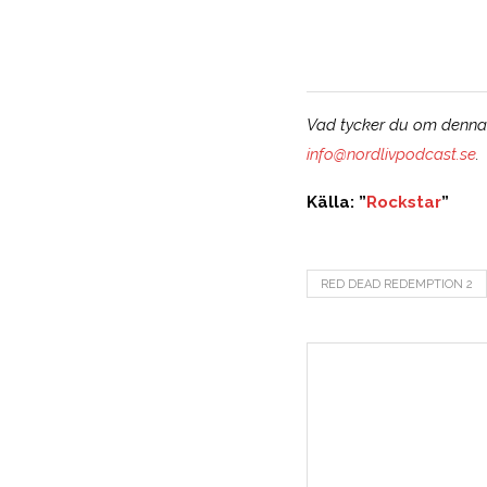
Vad tycker du om denna t
info@nordlivpodcast.se
.
Källa: ”
Rockstar
”
RED DEAD REDEMPTION 2