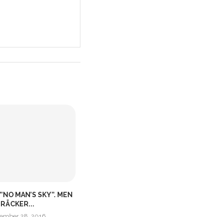
 ”NO MAN’S SKY”. MEN
DEVIL MAY CRY 5 | DEMO
RÄCKER...
februari 7, 2019
ember 28, 2016