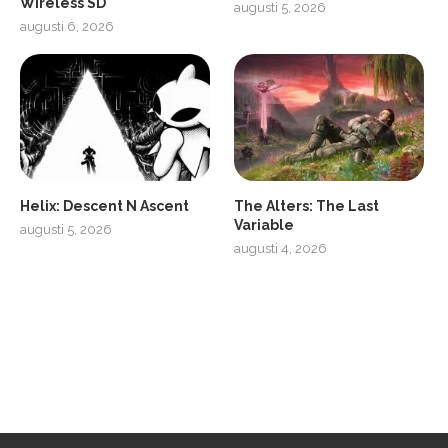
Wireless SD
augusti 5, 2026
augusti 6, 2026
2
Soundcore Liberty 5 Pro
Helix: Descent N Ascent
The Alters: The Last
Variable
augusti 5, 2026
augusti 4, 2026