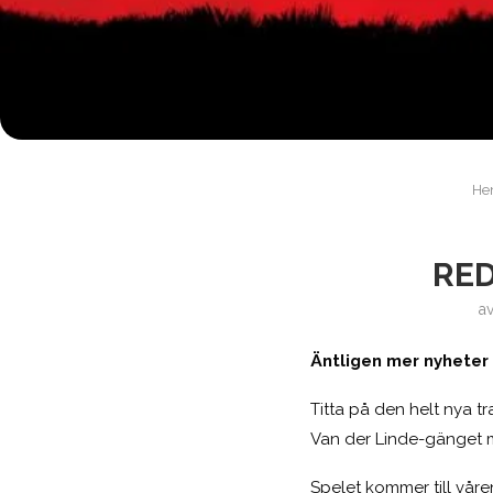
H
RED
a
Äntligen mer nyhete
Titta på den helt nya 
Van der Linde-gänget me
Spelet kommer till våre