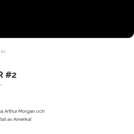
r #2
R #2
A-
ösa Arthur Morgan och
tat av Amerika!