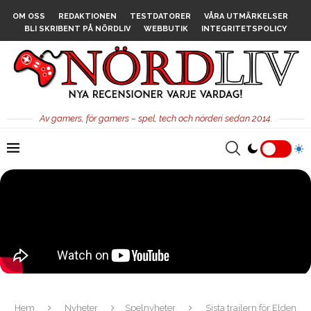
OM OSS
REDAKTIONEN
TESTDATORER
VÅRA UTMÄRKELSER
BLI SKRIBENT PÅ NÖRDLIV
WEBBUTIK
INTEGRITETSPOLICY
Av gamers, för gamers – spel, tech och nörderi sedan 2014.
Hem
Nyheter
Spelnyheter
Sista trailern för Elden