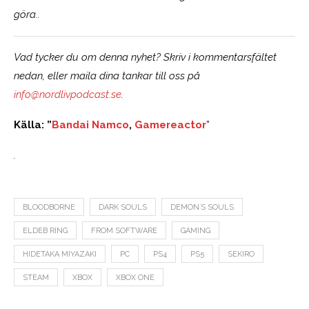
göra..
Vad tycker du om denna nyhet? Skriv i kommentarsfältet
nedan, eller maila dina tankar till oss på
info@nordlivpodcast.se
.
Källa: ”
Bandai
Namco
,
Gamereactor
”
.
BLOODBORNE
DARK SOULS
DEMON´S SOULS
ELDEB RING
FROM SOFTWARE
GAMING
HIDETAKA MIYAZAKI
PC
PS4
PS5
SEKIRO
STEAM
XBOX
XBOX ONE