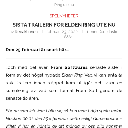
Ring ute nu
SPELNYHETER
SISTA TRAILERN FÖR ELDEN RING UTE NU
av
Redaktionen
februari 23, 2022
1 minut(ers) lästid
A+
A-
Den 25 februari är snart här…
…och med det även
From Softwares
senaste alster i
form av det högst hypade
Elden Ring
. Vad vi kan anta är
sista trailern innan släppet kom ut igår och visar en
kumulering av vad som format From Soft genom de
senaste tio åren.
För de som inte kan hålla sig så kan man börja spela redan
klockan 00:01, den 25:e februari, detta enligt Gamereactor –
vilket vi har en känsla av att många av oss alla kommer