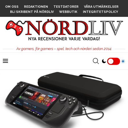
OM OSS
REDAKTIONEN
TESTDATORER
VÅRA UTMÄRKELSER
BLI SKRIBENT PÅ NÖRDLIV
WEBBUTIK
INTEGRITETSPOLICY
Av gamers, för gamers – spel, tech och nörderi sedan 2014.