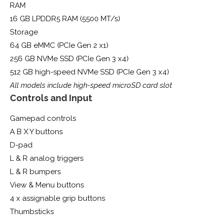
RAM
16 GB LPDDR5 RAM (5500 MT/s)
Storage
64 GB eMMC (PCIe Gen 2 x1)
256 GB NVMe SSD (PCIe Gen 3 x4)
512 GB high-speed NVMe SSD (PCIe Gen 3 x4)
All models include high-speed microSD card slot
Controls and Input
Gamepad controls
A B X Y buttons
D-pad
L & R analog triggers
L & R bumpers
View & Menu buttons
4 x assignable grip buttons
Thumbsticks