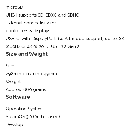
microSD
UHS-I supports SD, SDXC and SDHC
External connectivity for
controllers & displays
USB-C with DisplayPort 1.4 Alt-mode support; up to 8K
@60Hz or 4K @120Hz, USB 3.2 Gen 2
Size and Weight
Size
298mm x 117mm x 49mm
Weight
Approx. 669 grams
Software
Operating System
SteamOS 3.0 (Arch-based)
Desktop