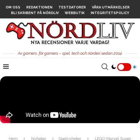
OM OSS
REDAKTIONEN
TESTDATORER
VÅRA UTMÄRKELSER
BLI SKRIBENT PÅ NÖRDLIV
WEBBUTIK
INTEGRITETSPOLICY
Av gamers, för gamers – spel, tech och nörderi sedan 2014.
Hem
Nyheter
Spelnyheter
LEGO Marvel Super