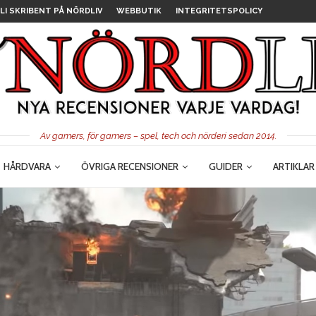
LI SKRIBENT PÅ NÖRDLIV
WEBBUTIK
INTEGRITETSPOLICY
Av gamers, för gamers – spel, tech och nörderi sedan 2014.
HÅRDVARA
ÖVRIGA RECENSIONER
GUIDER
ARTIKLAR