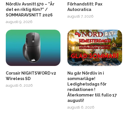
Nördliv Avsnitt 570 – ”Är
Förhandstitt: Pax
det en riktig film?” /
Autocratica
SOMMARAVSNITT 2026
augusti 7, 2026
2
Soundcore Liberty 5 Pro
augusti 9, 2026
Corsair NIGHTSWORD v2
Nu går Nördliv in i
Wireless SD
sommarläge!
Ledighetsdags för
augusti 6, 2026
redaktionen !
Återkommer till fullo 17
augusti!
augusti 6, 2026