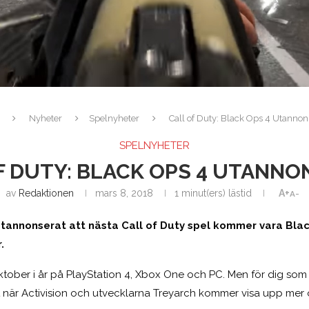
Nyheter
Spelnyheter
Call of Duty: Black Ops 4 Utannon
SPELNYHETER
F DUTY: BLACK OPS 4 UTANNO
av
Redaktionen
mars 8, 2018
1 minut(ers) lästid
A+
A-
 utannonserat att nästa Call of Duty spel kommer vara Bla
.
tober i år på PlayStation 4, Xbox One och PC. Men för dig som 
 när Activision och utvecklarna Treyarch kommer visa upp mer 