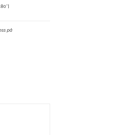
480″]
 oss på