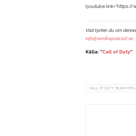
[youtube link=”https:/
Vad tycker du om denna n
info@nordlivpodcast.se
.
Källa: ”
Call of Duty
”
CALL OF DUTY: BLACK OPS 