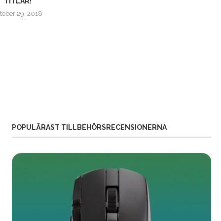
TITLAR!
08-26 | NU MED...
tober 29, 2018
augusti 26, 2020
POPULÄRAST TILLBEHÖRSRECENSIONERNA