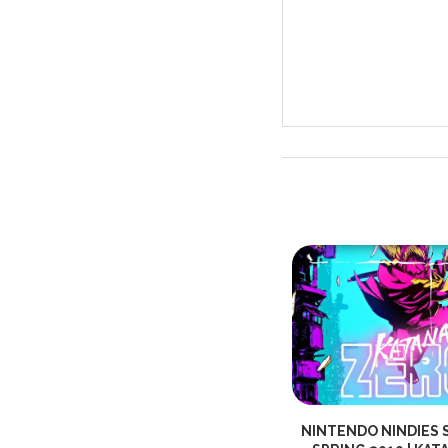
T
HÄR ÄR SPELEN FÖR
NINTENDO NINDIES