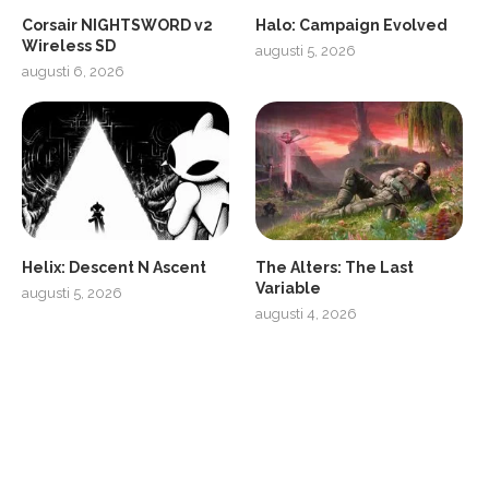
Corsair NIGHTSWORD v2
Halo: Campaign Evolved
Wireless SD
augusti 5, 2026
augusti 6, 2026
2
Soundcore Liberty 5 Pro
Helix: Descent N Ascent
The Alters: The Last
Variable
augusti 5, 2026
augusti 4, 2026