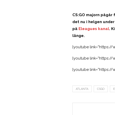
CS:GO majorn pågår fö
det nu i helgen under
på
Eleagues kanal
. 
länge.
[youtube link=”https:
[youtube link=”https:
[youtube link=”https:
ATLANTA
CSGO