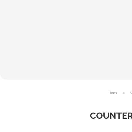
Hem
N
COUNTER-