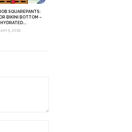
OB SQUAREPANTS:
GRID 2 | KOSTNADSFRITT PÅ
OR BIKINI BOTTOM –
HUMBLE BUNDLE
HYDRATED...
mars 14, 2019
juni 5, 2019