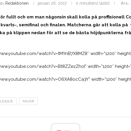
av
Redaktionen
januari 26, 2017
0 minut(ers) lästid
A+
A-
r fullt och om man någonsin skall kolla på proffisionell C
 kvarts-, semifinal och finalen. Matcherna går att kolla på
Kika på klippen nedan för att se de bästa höjdpunkterna fr
//www.youtube.com/watch?v=tMYnB7X8MZ8″ width=”1200″ height
//www.youtube.com/watch?v=Bt8ZZezZhoI” width=”1200″ height=
//www.youtube.com/watch?v=O6XA8ocCa3Y” width=”1200″ height
ELEAGUE
MAJOR