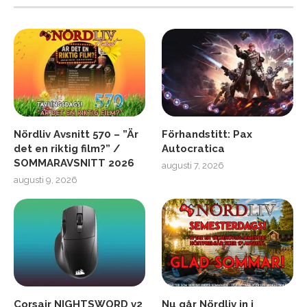
Nördliv Avsnitt 570 – ”Är
Förhandstitt: Pax
det en riktig film?” /
Autocratica
SOMMARAVSNITT 2026
augusti 7, 2026
augusti 9, 2026
Corsair NIGHTSWORD v2
Nu går Nördliv in i