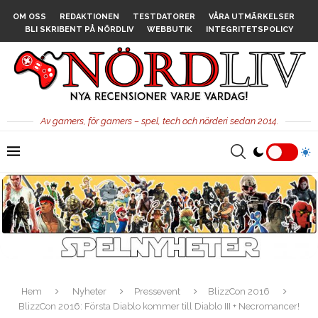
OM OSS
REDAKTIONEN
TESTDATORER
VÅRA UTMÄRKELSER
BLI SKRIBENT PÅ NÖRDLIV
WEBBUTIK
INTEGRITETSPOLICY
Av gamers, för gamers – spel, tech och nörderi sedan 2014.
Hem
Nyheter
Pressevent
BlizzCon 2016
BlizzCon 2016: Första Diablo kommer till Diablo III + Necromancer!