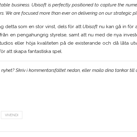
table business. Ubisoft is perfectly positioned to capture the n
rs. We are focused more than ever on delivering on our strategic pl
 detta som en stor vinst, dels för att
Ubisoft
nu kan gå in för a
ka från en pengahungrig styrelse, samt att nu med de nya invest
dios eller höja kvaliteten på de existerande och då låta utv
r att skapa fantastiska spel.
yhet? Skriv i kommentarsfältet nedan, eller maila dina tankar till
VIVENDI