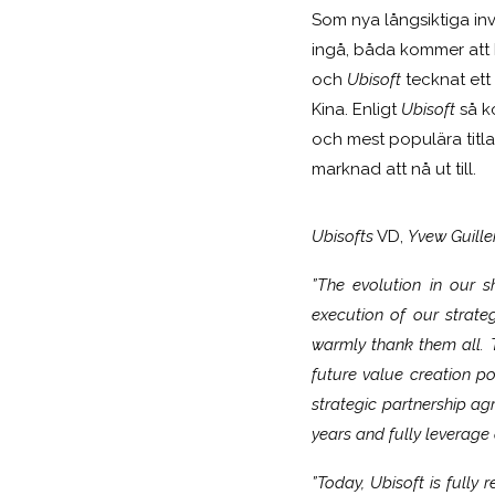
Som nya långsiktiga inv
ingå, båda kommer att 
och
Ubisoft
tecknat ett 
Kina. Enligt
Ubisoft
så 
och mest populära titlar
marknad att nå ut till.
Ubisofts
VD,
Yvew Guill
”The evolution in our 
execution of our strate
warmly thank them all. 
future value creation po
strategic partnership ag
years and fully leverage 
”Today, Ubisoft is fully