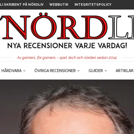
LI SKRIBENT PÅ NÖRDLIV
WEBBUTIK
INTEGRITETSPOLICY
Av gamers, för gamers – spel, tech och nörderi sedan 2014.
HÅRDVARA
ÖVRIGA RECENSIONER
GUIDER
ARTIKLAR