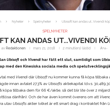
m
Nyheter
Spelnyheter
Ubisoft kan andas ut…Vivendi köp
SPELNYHETER
FT KAN ANDAS UT…VIVENDI KÖ
av
Redaktionen
mars 21, 2018
2 minut(ers) lästid
A+
A-
llan
Ubisoft
och
Vivendi
har fått ett slut, samtidigt som
Ubis
kap med den Kinesiska sociala media och spelutvecklingsj
 avtal med
Vivendi
där
Ubisoft
nu kommer kunna få köpa tillbaka a
gde innan avtalet 27,3% av
Ubisofts
aktiekapital (d.v.s. 30,489,3
 köpa tillbaka dem för 66 €/aktie, så det blir lite över 2 milja
lottlösa därifrån). Och de har även kommit överens om att
Viven
ra utav
Ubisofts
aktier (vilket är ett smart drag i kontraktet från
U