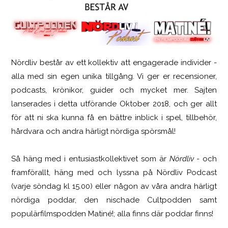
Nördliv består av ett kollektiv att engagerade individer -
Logitech G316 X 98
alla med sin egen unika tillgång. Vi ger er recensioner,
podcasts, krönikor, guider och mycket mer. Sajten
lanserades i detta utförande Oktober 2018, och ger allt
för att ni ska kunna få en bättre inblick i spel, tillbehör,
hårdvara och andra härligt nördiga spörsmål!
Så häng med i entusiastkollektivet som är
Nördliv
- och
framförallt, häng med och lyssna på Nördliv Podcast
(varje söndag kl 15.00) eller någon av våra andra härligt
nördiga poddar, den nischade Cultpodden samt
populärfilmspodden Matiné!; alla finns där poddar finns!