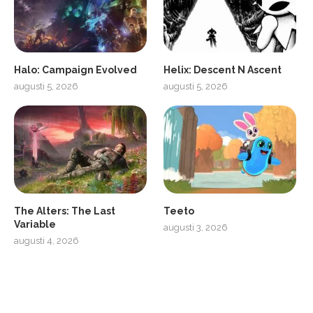
Halo: Campaign Evolved
Helix: Descent N Ascent
augusti 5, 2026
augusti 5, 2026
ro
SCUF Gaming Omega
The Alters: The Last
Teeto
Variable
augusti 3, 2026
augusti 4, 2026