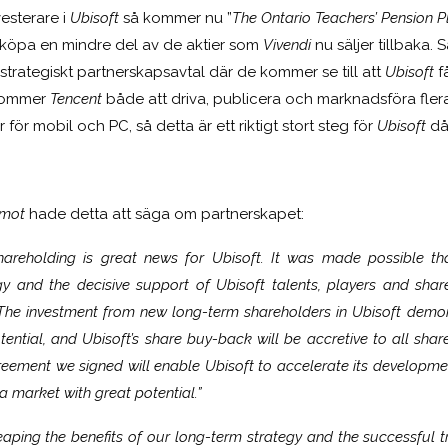
esterare i
Ubisoft
så kommer nu ”
The Ontario Teachers’ Pension P
köpa en mindre del av de aktier som
Vivendi
nu säljer tillbaka. 
strategiskt partnerskapsavtal där de kommer se till att
Ubisoft
få
kommer
Tencent
både att driva, publicera och marknadsföra fler
 för mobil och PC, så detta är ett riktigt stort steg för
Ubisoft
då 
emot
hade detta att säga om partnerskapet:
shareholding is great news for Ubisoft. It was made possible th
gy and the decisive support of Ubisoft talents, players and share
The investment from new long-term shareholders in Ubisoft demonst
tential, and Ubisoft’s share buy-back will be accretive to all share
reement we signed will enable Ubisoft to accelerate its developme
a market with great potential.”
 reaping the benefits of our long-term strategy and the successful