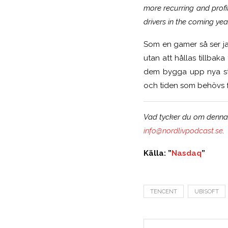
more recurring and profi
drivers in the coming yea
Som en gamer så ser jag
utan att hållas tillba
dem bygga upp nya stu
och tiden som behövs fö
Vad tycker du om denna n
info@nordlivpodcast.se
.
Källa: ”
Nasdaq
”
TENCENT
UBISOFT