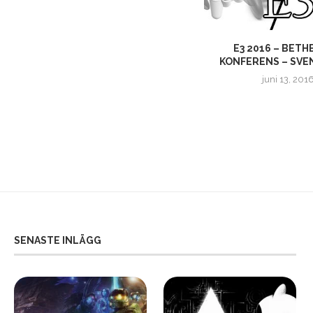
”
EXPANSION PASS TILL HYRULE
E3 2016 – BETH
WARRIORS: AGE OF CALAMITY...
KONFERENS – SVENS
maj 21, 2021
juni 13, 201
SENASTE INLÄGG