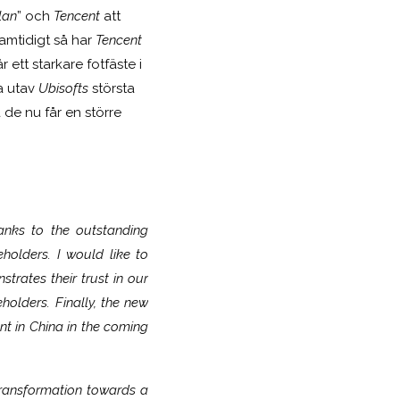
lan
” och
Tencent
att
Samtidigt så har
Tencent
r ett starkare fotfäste i
a utav
Ubisofts
största
de nu får en större
anks to the outstanding
holders. I would like to
rates their trust in our
holders. Finally, the new
nt in China in the coming
 transformation towards a