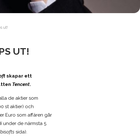
s ut!
PS UT!
oft
skap
ar ett
ätten
Tencent
.
lla de aktier som
00 st aktier) och
rder Euro som affären går
di
under de närmsta 5
bisofts
sida).