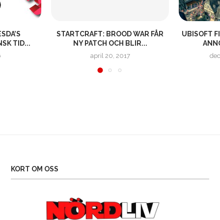
ESDA’S
STARTCRAFT: BROOD WAR FÅR
UBISOFT F
K TID...
NY PATCH OCH BLIR...
ANNO
6
april 20, 2017
dec
KORT OM OSS