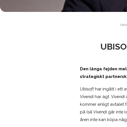
He
UBISO
Den långa fejden me
strategiskt partners
Ubisoft
har ingått i ett
Vivendi
har ägt.
Vivendi
ä
kommer enligt avtalet få
på (så
Vivendi
går inte 
åren inte kan köpa någ