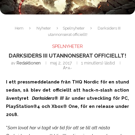
Hem
Nyheter
Spelnyheter
Darksiders III
utannonserat officiellt!
SPELNYHETER
DARKSIDERS III UTANNONSERAT OFFICIELLT!
av
Redaktionen
maj 2, 2017
1 minut(ers) lästid
A+
A-
I ett pressmeddelande från THQ Nordic för en stund
sedan, så blev det officiellt att hack-n-slash action
äventyret
Darksiders® III
är under utveckling för PC,
PlayStation®4 och Xbox® One, för en release under
2018.
”
Som lovat har vi tagit vår tid för att se till att nästa