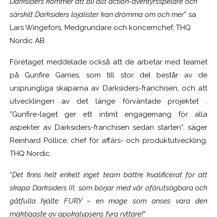
Darksiders kommer att bli allt action-äventyrsspelare och
särskilt Darksiders lojalister kan drömma om och mer
” sa
Lars Wingefors, Medgrundare och koncernchef, THQ
Nordic AB.
Företaget meddelade också att de arbetar med teamet
på Gunfire Games, som till stor del består av de
ursprungliga skaparna av Darksiders-franchisen, och att
utvecklingen av det länge förväntade projektet .
”Gunfire-laget ger ett intimt engagemang för alla
aspekter av Darksiders-franchisen sedan starten”, säger
Reinhard Pollice, chef för affärs- och produktutveckling,
THQ Nordic.
”
Det finns helt enkelt inget team bättre kvalificerat för att
skapa Darksiders III, som börjar med vår oförutsägbara och
gåtfulla hjälte FURY – en mage som anses vara den
mäktigaste av apokalypsens fyra ryttare!
”