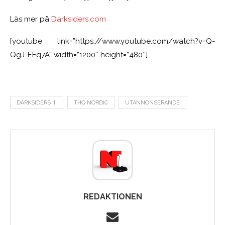
Läs mer på
Darksiders.com
[youtube link=”https://www.youtube.com/watch?v=Q-
QgJ-EFq7A” width=”1200″ height=”480″]
DARKSIDERS III
THQ NORDIC
UTANNONSERANDE
REDAKTIONEN