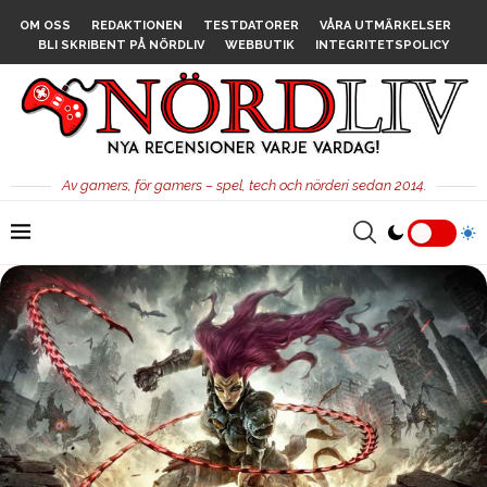
OM OSS
REDAKTIONEN
TESTDATORER
VÅRA UTMÄRKELSER
BLI SKRIBENT PÅ NÖRDLIV
WEBBUTIK
INTEGRITETSPOLICY
Av gamers, för gamers – spel, tech och nörderi sedan 2014.